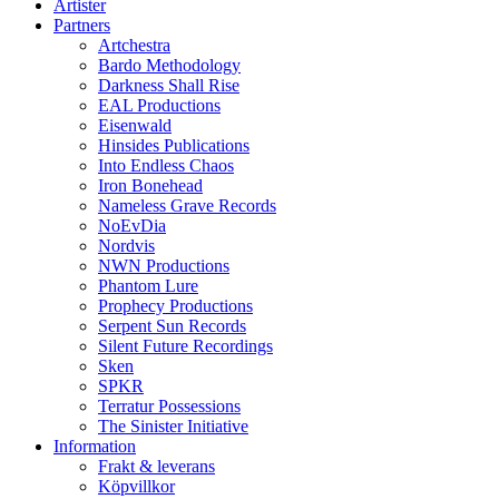
Artister
Partners
Artchestra
Bardo Methodology
Darkness Shall Rise
EAL Productions
Eisenwald
Hinsides Publications
Into Endless Chaos
Iron Bonehead
Nameless Grave Records
NoEvDia
Nordvis
NWN Productions
Phantom Lure
Prophecy Productions
Serpent Sun Records
Silent Future Recordings
Sken
SPKR
Terratur Possessions
The Sinister Initiative
Information
Frakt & leverans
Köpvillkor