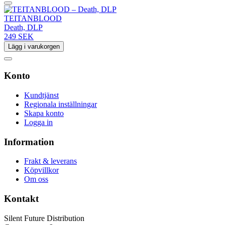
TEITANBLOOD
Death, DLP
249 SEK
Lägg i varukorgen
Konto
Kundtjänst
Regionala inställningar
Skapa konto
Logga in
Information
Frakt & leverans
Köpvillkor
Om oss
Kontakt
Silent Future Distribution