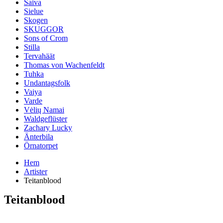
Saiva
Sielue
Skogen
SKUGGOR
Sons of Crom
Stilla
Tervahäät
Thomas von Wachenfeldt
Tuhka
Undantagsfolk
Vaiya
Varde
Vėlių Namai
Waldgeflüster
Zachary Lucky
Änterbila
Örnatorpet
Hem
Artister
Teitanblood
Teitanblood