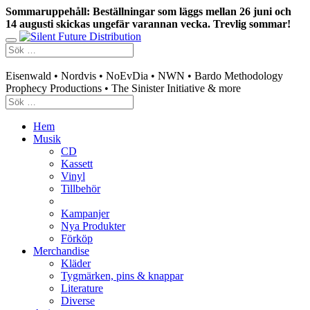
Sommaruppehåll: Beställningar som läggs mellan 26 juni och
14 augusti skickas ungefär varannan vecka. Trevlig sommar!
Swedish mailorder & curated music distribution
Eisenwald • Nordvis • NoEvDia • NWN • Bardo Methodology
Prophecy Productions • The Sinister Initiative & more
Hem
Musik
CD
Kassett
Vinyl
Tillbehör
Kampanjer
Nya Produkter
Förköp
Merchandise
Kläder
Tygmärken, pins & knappar
Literature
Diverse