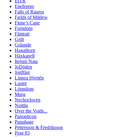
EITR
Eneferens
Falls of Rauros
Fields of Mildew
Finnr’s Cane
Forndom
Fåntratt
Grift
Gråande
Hagathorn
Häxkapell
Iterum Nata
JoDöden
Jordfäst
Linnea Hjertén
Lustre
Lönndom
Murg
Nechochwen
Noitila
Over the Voids...
Panopticon
Panphage
Pettersson & Fredriksson
Prag 83