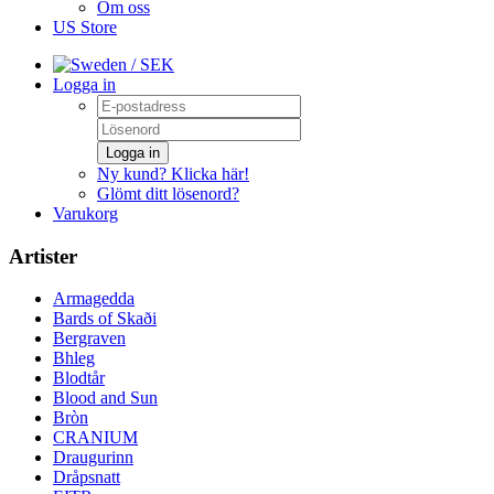
Om oss
US Store
/ SEK
Logga in
Logga in
Ny kund? Klicka här!
Glömt ditt lösenord?
Varukorg
Artister
Armagedda
Bards of Skaði
Bergraven
Bhleg
Blodtår
Blood and Sun
Bròn
CRANIUM
Draugurinn
Dråpsnatt