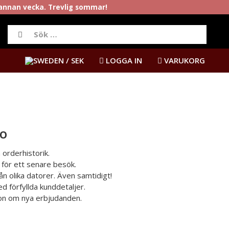
rannan vecka. Trevlig sommar!
/ SEK
LOGGA IN
VARUKORG
TO
in orderhistorik.
 för ett senare besök.
ån olika datorer. Även samtidigt!
 förfyllda kunddetaljer.
on om nya erbjudanden.