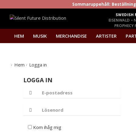
Sommaruppehåll: Beställninga
SWEDISH 
EISENWALD • 
PROPHECY P
HEM
MUSIK
MERCHANDISE
ARTISTER
PAR
Hem
Logga in
LOGGA IN
Kom ihåg mig