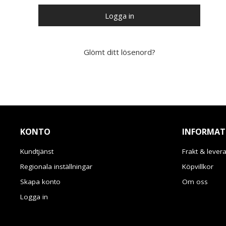
Logga in
Glömt ditt lösenord?
KONTO
INFORMAT
Kundtjänst
Frakt & lever
Regionala inställningar
Köpvillkor
Skapa konto
Om oss
Logga in