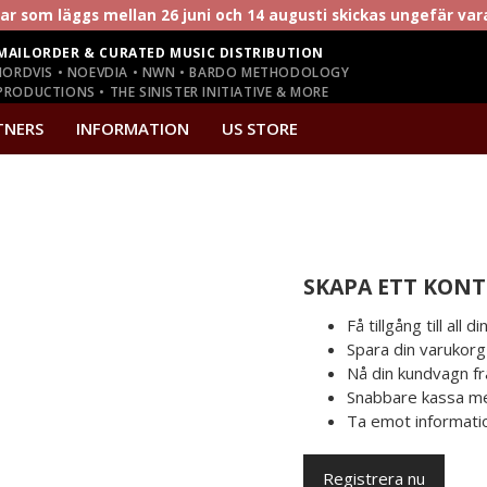
r som läggs mellan 26 juni och 14 augusti skickas ungefär va
MAILORDER & CURATED MUSIC DISTRIBUTION
NORDVIS • NOEVDIA • NWN • BARDO METHODOLOGY
RODUCTIONS • THE SINISTER INITIATIVE & MORE
TNERS
INFORMATION
US STORE
SKAPA ETT KON
Få tillgång till all d
Spara din varukorg
Nå din kundvagn fr
Snabbare kassa med
Ta emot informati
Registrera nu