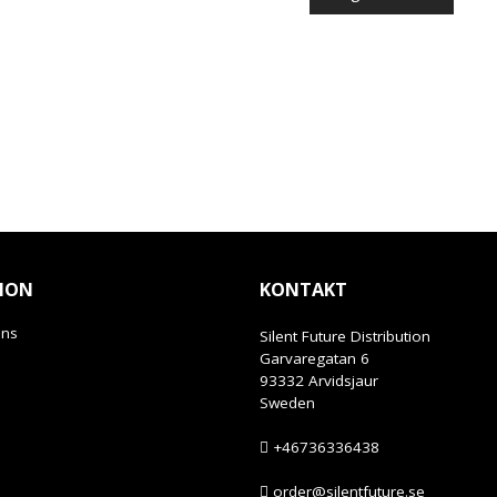
ION
KONTAKT
ans
Silent Future Distribution
Garvaregatan 6
93332 Arvidsjaur
Sweden
+46736336438
order@silentfuture.se