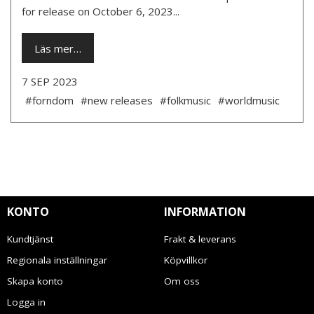
for release on October 6, 2023...
Läs mer…
7 SEP 2023
#forndom
#new releases
#folkmusic
#worldmusic
KONTO
INFORMATION
Kundtjänst
Frakt & leverans
Regionala inställningar
Köpvillkor
Skapa konto
Om oss
Logga in