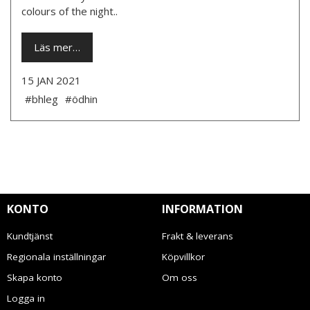
colours of the night..
Läs mer…
15 JAN 2021
#bhleg
#ödhin
KONTO
INFORMATION
Kundtjänst
Frakt & leverans
Regionala inställningar
Köpvillkor
Skapa konto
Om oss
Logga in