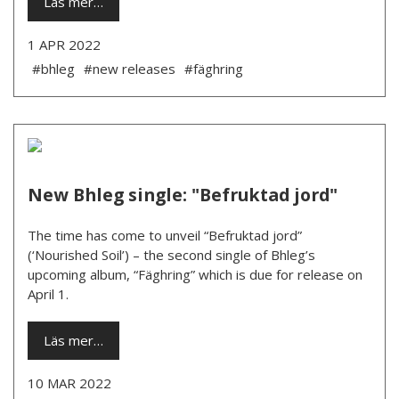
Läs mer…
1 APR 2022
#bhleg
#new releases
#fäghring
New Bhleg single: "Befruktad jord"
The time has come to unveil “Befruktad jord”
(‘Nourished Soil’) – the second single of Bhleg’s
upcoming album, “Fäghring” which is due for release on
April 1.
Läs mer…
10 MAR 2022