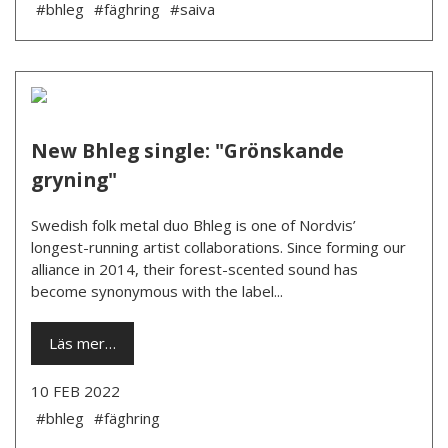
#bhleg
#fäghring
#saiva
New Bhleg single: "Grönskande
gryning"
­Swedish folk metal duo Bhleg is one of Nordvis’
longest-running artist collaborations. Since forming our
alliance in 2014, their forest-scented sound has
become synonymous with the label...
Läs mer…
10 FEB 2022
#bhleg
#fäghring