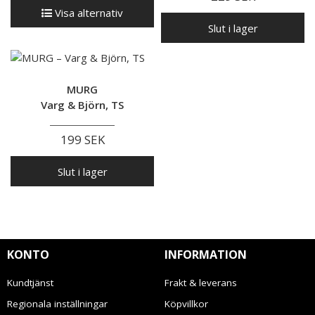
Visa alternativ
Slut i lager
MURG
Varg & Björn, TS
199 SEK
Slut i lager
KONTO
INFORMATION
Kundtjänst
Frakt & leverans
Regionala inställningar
Köpvillkor