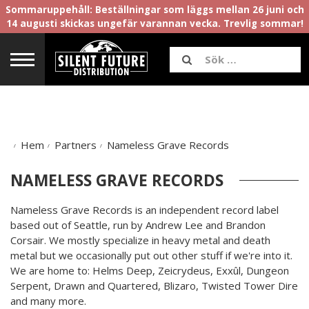
Sommaruppehåll: Beställningar som läggs mellan 26 juni och
14 augusti skickas ungefär varannan vecka. Trevlig sommar!
Hem
Partners
Nameless Grave Records
NAMELESS GRAVE RECORDS
Nameless Grave Records is an independent record label
based out of Seattle, run by Andrew Lee and Brandon
Corsair. We mostly specialize in heavy metal and death
metal but we occasionally put out other stuff if we're into it.
We are home to: Helms Deep, Zeicrydeus, Exxûl, Dungeon
Serpent, Drawn and Quartered, Blizaro, Twisted Tower Dire
and many more.