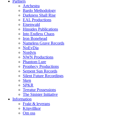
Partners
Artchestra
Bardo Methodology
Darkness Shall Rise
EAL Productions
Eisenwald
Hinsides Publications
Into Endless Chaos
Iron Bonehead
Nameless Grave Records
NoEvDia
Nordvis
NWN Productions
Phantom Lure
Prophecy Productions
Serpent Sun Records
Silent Future Recordings
Sken
SPKR
Terratur Possessions
The Sinister Initiative
Information
Frakt & leverans
Köpvillkor
Om oss