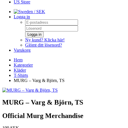
US Store
/ SEK
Logga in
Logga in
Ny kund? Klicka här!
Glömt ditt lösenord?
Varukorg
Hem
Kategorier
Kläder
T-Shirts
MURG – Varg & Björn, TS
MURG – Varg & Björn, TS
Official Murg Merchandise
199 SEK