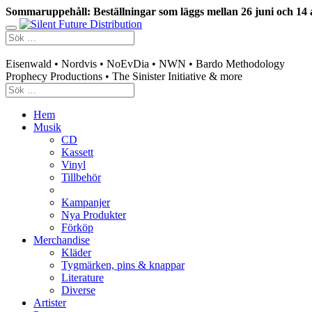
Sommaruppehåll: Beställningar som läggs mellan 26 juni och 14 
Swedish mailorder & curated music distribution
Eisenwald • Nordvis • NoEvDia • NWN • Bardo Methodology
Prophecy Productions • The Sinister Initiative & more
Hem
Musik
CD
Kassett
Vinyl
Tillbehör
Kampanjer
Nya Produkter
Förköp
Merchandise
Kläder
Tygmärken, pins & knappar
Literature
Diverse
Artister