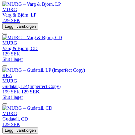
MURG
Varg & Björn, LP
229 SEK
Lägg i varukorgen
MURG
Varg & Björn, CD
129 SEK
Slut i lager
REA
MURG
Gudatall, LP (Imperfect Copy)
199 SEK
129 SEK
Slut i lager
MURG
Gudatall, CD
129 SEK
Lägg i varukorgen