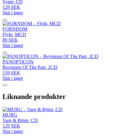
Syner, CD
129 SEK
Slut i lager
FORNDOM
Flykt, MCD
89 SEK
Slut i lager
PANOPTICON
Revisions Of The Past, 2CD
159 SEK
Slut i lager
Liknande produkter
MURG
Varg & Björn, CD
129 SEK
Slut i lager