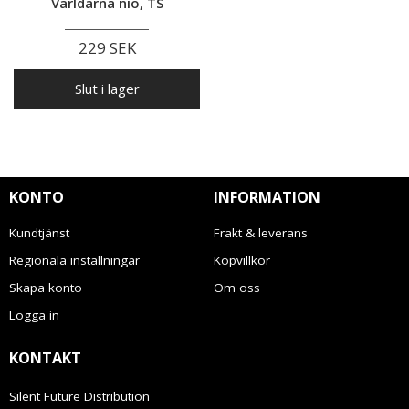
Världarna nio, TS
229 SEK
Slut i lager
KONTO
INFORMATION
Kundtjänst
Frakt & leverans
Regionala inställningar
Köpvillkor
Skapa konto
Om oss
Logga in
KONTAKT
Silent Future Distribution