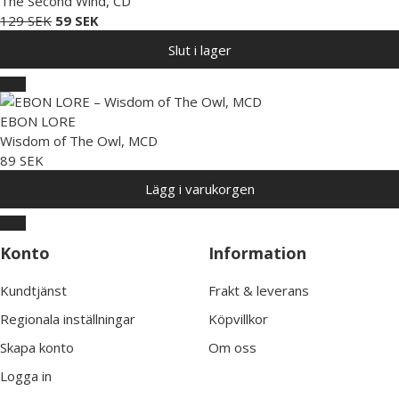
The Second Wind, CD
129 SEK
59 SEK
Slut i lager
EBON LORE
Wisdom of The Owl, MCD
89 SEK
Lägg i varukorgen
Konto
Information
Kundtjänst
Frakt & leverans
Regionala inställningar
Köpvillkor
Skapa konto
Om oss
Logga in