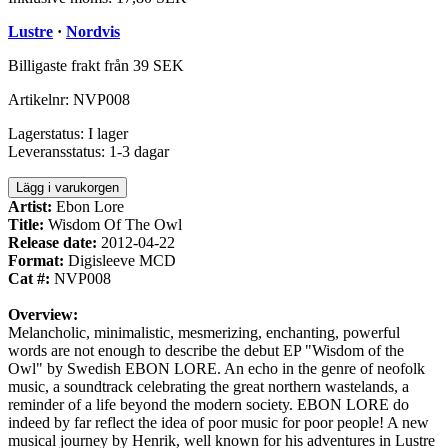
Lustre
·
Nordvis
Billigaste frakt från 39 SEK
Artikelnr:
NVP008
Lagerstatus:
I lager
Leveransstatus:
1-3 dagar
Lägg i varukorgen
Artist:
Ebon Lore
Title:
Wisdom Of The Owl
Release date:
2012-04-22
Format:
Digisleeve MCD
Cat #:
NVP008
Overview:
Melancholic, minimalistic, mesmerizing, enchanting, powerful
words are not enough to describe the debut EP "Wisdom of the
Owl" by Swedish EBON LORE. An echo in the genre of neofolk
music, a soundtrack celebrating the great northern wastelands, a
reminder of a life beyond the modern society. EBON LORE do
indeed by far reflect the idea of poor music for poor people! A new
musical journey by Henrik, well known for his adventures in Lustre