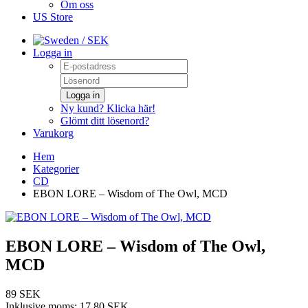
Om oss
US Store
/ SEK
Logga in
Logga in
Ny kund? Klicka här!
Glömt ditt lösenord?
Varukorg
Hem
Kategorier
CD
EBON LORE – Wisdom of The Owl, MCD
EBON LORE – Wisdom of The Owl,
MCD
89 SEK
Inklusive moms:
17,80 SEK