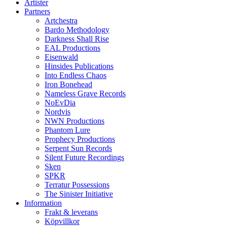
Artister
Partners
Artchestra
Bardo Methodology
Darkness Shall Rise
EAL Productions
Eisenwald
Hinsides Publications
Into Endless Chaos
Iron Bonehead
Nameless Grave Records
NoEvDia
Nordvis
NWN Productions
Phantom Lure
Prophecy Productions
Serpent Sun Records
Silent Future Recordings
Sken
SPKR
Terratur Possessions
The Sinister Initiative
Information
Frakt & leverans
Köpvillkor