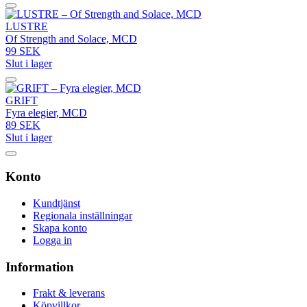
LUSTRE
Of Strength and Solace, MCD
99 SEK
Slut i lager
GRIFT
Fyra elegier, MCD
89 SEK
Slut i lager
Konto
Kundtjänst
Regionala inställningar
Skapa konto
Logga in
Information
Frakt & leverans
Köpvillkor