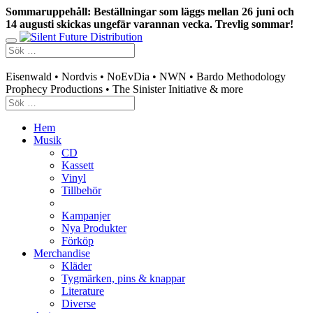
Sommaruppehåll: Beställningar som läggs mellan 26 juni och
14 augusti skickas ungefär varannan vecka. Trevlig sommar!
Swedish mailorder & curated music distribution
Eisenwald • Nordvis • NoEvDia • NWN • Bardo Methodology
Prophecy Productions • The Sinister Initiative & more
Hem
Musik
CD
Kassett
Vinyl
Tillbehör
Kampanjer
Nya Produkter
Förköp
Merchandise
Kläder
Tygmärken, pins & knappar
Literature
Diverse