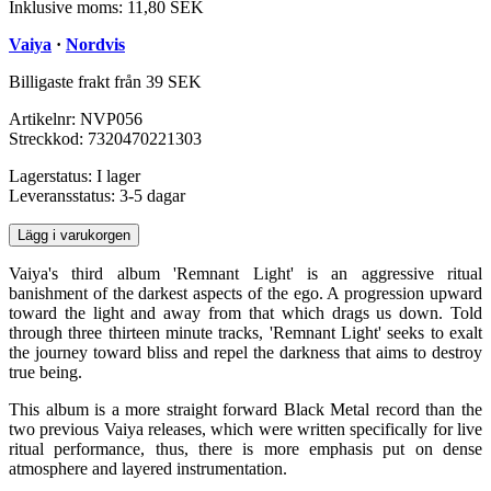
Inklusive moms:
11,80 SEK
Vaiya
·
Nordvis
Billigaste frakt från 39 SEK
Artikelnr:
NVP056
Streckkod:
7320470221303
Lagerstatus:
I lager
Leveransstatus:
3-5 dagar
Lägg i varukorgen
Vaiya's third album 'Remnant Light' is an aggressive ritual
banishment of the darkest aspects of the ego. A progression upward
toward the light and away from that which drags us down. Told
through three thirteen minute tracks, 'Remnant Light' seeks to exalt
the journey toward bliss and repel the darkness that aims to destroy
true being.
This album is a more straight forward Black Metal record than the
two previous Vaiya releases, which were written specifically for live
ritual performance, thus, there is more emphasis put on dense
atmosphere and layered instrumentation.