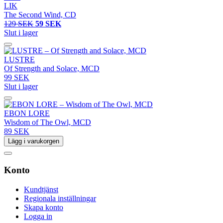
LIK
The Second Wind, CD
129 SEK
59 SEK
Slut i lager
LUSTRE
Of Strength and Solace, MCD
99 SEK
Slut i lager
EBON LORE
Wisdom of The Owl, MCD
89 SEK
Lägg i varukorgen
Konto
Kundtjänst
Regionala inställningar
Skapa konto
Logga in