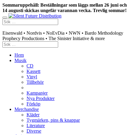
Sommaruppehåll: Beställningar som läggs mellan 26 juni och
14 augusti skickas ungefär varannan vecka. Trevlig sommar!
Swedish mailorder & curated music distribution
Eisenwald • Nordvis • NoEvDia • NWN • Bardo Methodology
Prophecy Productions • The Sinister Initiative & more
Hem
Musik
CD
Kassett
Vinyl
Tillbehör
Kampanjer
Nya Produkter
Förköp
Merchandise
Kläder
Tygmärken, pins & knappar
Literature
Diverse