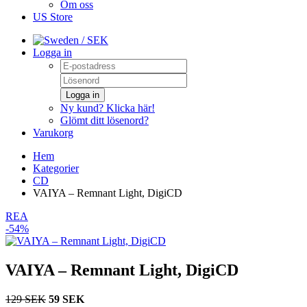
Om oss
US Store
/ SEK
Logga in
Logga in
Ny kund? Klicka här!
Glömt ditt lösenord?
Varukorg
Hem
Kategorier
CD
VAIYA – Remnant Light, DigiCD
REA
-54%
VAIYA – Remnant Light, DigiCD
129 SEK
59 SEK