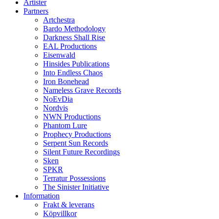
Artister
Partners
Artchestra
Bardo Methodology
Darkness Shall Rise
EAL Productions
Eisenwald
Hinsides Publications
Into Endless Chaos
Iron Bonehead
Nameless Grave Records
NoEvDia
Nordvis
NWN Productions
Phantom Lure
Prophecy Productions
Serpent Sun Records
Silent Future Recordings
Sken
SPKR
Terratur Possessions
The Sinister Initiative
Information
Frakt & leverans
Köpvillkor