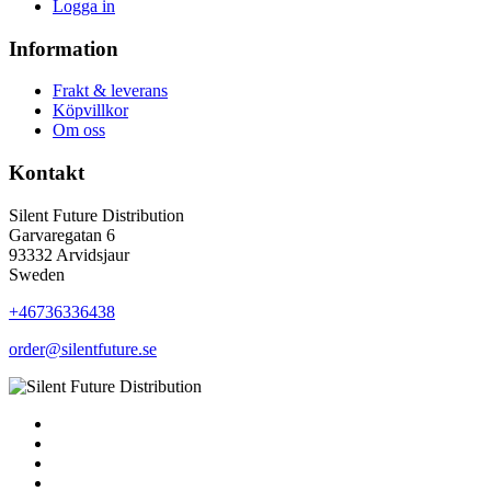
Logga in
Information
Frakt & leverans
Köpvillkor
Om oss
Kontakt
Silent Future Distribution
Garvaregatan 6
93332 Arvidsjaur
Sweden
+46736336438
order@silentfuture.se