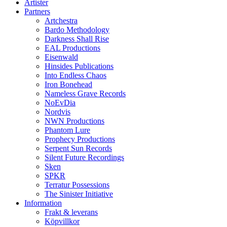
Artister
Partners
Artchestra
Bardo Methodology
Darkness Shall Rise
EAL Productions
Eisenwald
Hinsides Publications
Into Endless Chaos
Iron Bonehead
Nameless Grave Records
NoEvDia
Nordvis
NWN Productions
Phantom Lure
Prophecy Productions
Serpent Sun Records
Silent Future Recordings
Sken
SPKR
Terratur Possessions
The Sinister Initiative
Information
Frakt & leverans
Köpvillkor