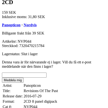
2CD
159 SEK
Inklusive moms:
31,80 SEK
Panopticon
·
Nordvis
Billigaste frakt från 39 SEK
Artikelnr:
NVP044
Streckkod:
7320470215784
Lagerstatus:
Slut i lager
Denna vara är för närvarande ej i lager. Vill du få ett e-post
meddelande när den finns i lager?
Meddela mig
Artist:
Panopticon
Title:
Revisions Of The Past
Release date:
2016-07-29
Format:
2CD 8 panel digipack
Cat #:
NVP044