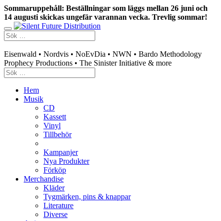
Sommaruppehåll: Beställningar som läggs mellan 26 juni och
14 augusti skickas ungefär varannan vecka. Trevlig sommar!
Swedish mailorder & curated music distribution
Eisenwald • Nordvis • NoEvDia • NWN • Bardo Methodology
Prophecy Productions • The Sinister Initiative & more
Hem
Musik
CD
Kassett
Vinyl
Tillbehör
Kampanjer
Nya Produkter
Förköp
Merchandise
Kläder
Tygmärken, pins & knappar
Literature
Diverse