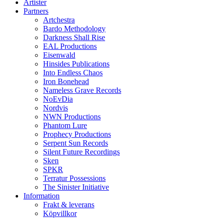
Artister
Partners
Artchestra
Bardo Methodology
Darkness Shall Rise
EAL Productions
Eisenwald
Hinsides Publications
Into Endless Chaos
Iron Bonehead
Nameless Grave Records
NoEvDia
Nordvis
NWN Productions
Phantom Lure
Prophecy Productions
Serpent Sun Records
Silent Future Recordings
Sken
SPKR
Terratur Possessions
The Sinister Initiative
Information
Frakt & leverans
Köpvillkor