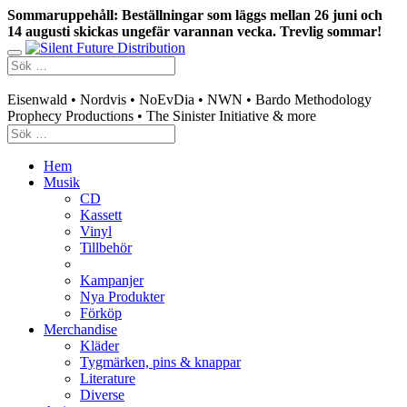
Sommaruppehåll: Beställningar som läggs mellan 26 juni och
14 augusti skickas ungefär varannan vecka. Trevlig sommar!
Swedish mailorder & curated music distribution
Eisenwald • Nordvis • NoEvDia • NWN • Bardo Methodology
Prophecy Productions • The Sinister Initiative & more
Hem
Musik
CD
Kassett
Vinyl
Tillbehör
Kampanjer
Nya Produkter
Förköp
Merchandise
Kläder
Tygmärken, pins & knappar
Literature
Diverse