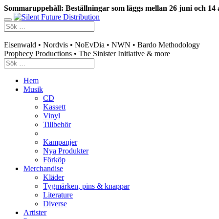
Sommaruppehåll: Beställningar som läggs mellan 26 juni och 14 
Swedish mailorder & curated music distribution
Eisenwald • Nordvis • NoEvDia • NWN • Bardo Methodology
Prophecy Productions • The Sinister Initiative & more
Hem
Musik
CD
Kassett
Vinyl
Tillbehör
Kampanjer
Nya Produkter
Förköp
Merchandise
Kläder
Tygmärken, pins & knappar
Literature
Diverse
Artister