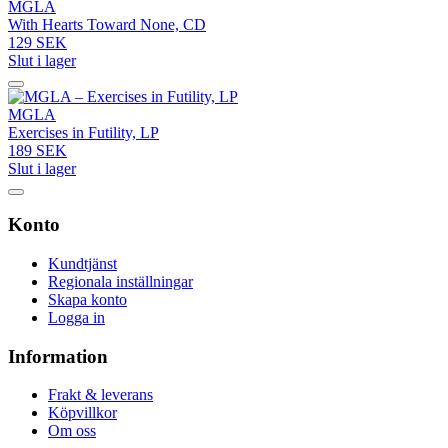
MGLA
With Hearts Toward None, CD
129 SEK
Slut i lager
MGLA
Exercises in Futility, LP
189 SEK
Slut i lager
Konto
Kundtjänst
Regionala inställningar
Skapa konto
Logga in
Information
Frakt & leverans
Köpvillkor
Om oss