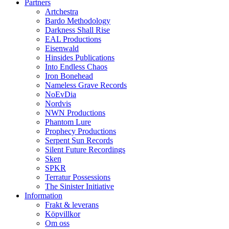
Partners
Artchestra
Bardo Methodology
Darkness Shall Rise
EAL Productions
Eisenwald
Hinsides Publications
Into Endless Chaos
Iron Bonehead
Nameless Grave Records
NoEvDia
Nordvis
NWN Productions
Phantom Lure
Prophecy Productions
Serpent Sun Records
Silent Future Recordings
Sken
SPKR
Terratur Possessions
The Sinister Initiative
Information
Frakt & leverans
Köpvillkor
Om oss