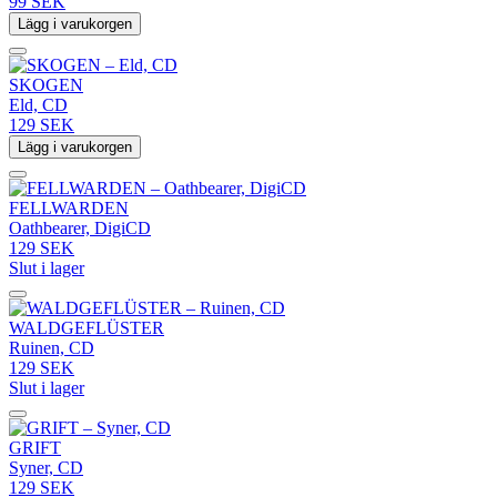
99 SEK
Lägg i varukorgen
SKOGEN
Eld, CD
129 SEK
Lägg i varukorgen
FELLWARDEN
Oathbearer, DigiCD
129 SEK
Slut i lager
WALDGEFLÜSTER
Ruinen, CD
129 SEK
Slut i lager
GRIFT
Syner, CD
129 SEK