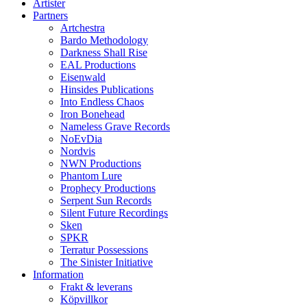
Artister
Partners
Artchestra
Bardo Methodology
Darkness Shall Rise
EAL Productions
Eisenwald
Hinsides Publications
Into Endless Chaos
Iron Bonehead
Nameless Grave Records
NoEvDia
Nordvis
NWN Productions
Phantom Lure
Prophecy Productions
Serpent Sun Records
Silent Future Recordings
Sken
SPKR
Terratur Possessions
The Sinister Initiative
Information
Frakt & leverans
Köpvillkor