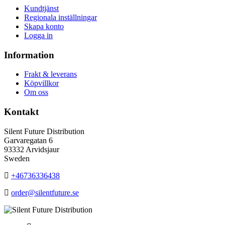
Kundtjänst
Regionala inställningar
Skapa konto
Logga in
Information
Frakt & leverans
Köpvillkor
Om oss
Kontakt
Silent Future Distribution
Garvaregatan 6
93332 Arvidsjaur
Sweden
+46736336438
order@silentfuture.se