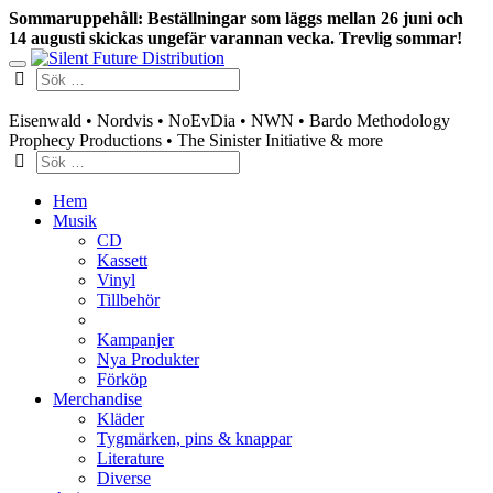
Sommaruppehåll: Beställningar som läggs mellan 26 juni och
14 augusti skickas ungefär varannan vecka. Trevlig sommar!
Swedish mailorder & curated music distribution
Eisenwald • Nordvis • NoEvDia • NWN • Bardo Methodology
Prophecy Productions • The Sinister Initiative & more
Hem
Musik
CD
Kassett
Vinyl
Tillbehör
Kampanjer
Nya Produkter
Förköp
Merchandise
Kläder
Tygmärken, pins & knappar
Literature
Diverse