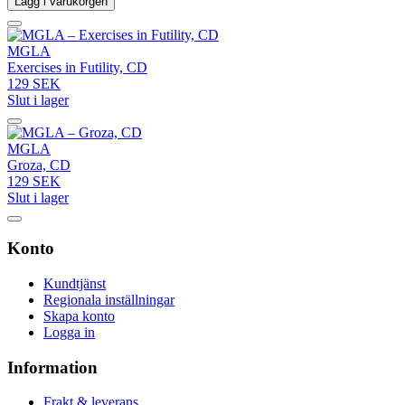
Lägg i varukorgen
MGLA
Exercises in Futility, CD
129 SEK
Slut i lager
MGLA
Groza, CD
129 SEK
Slut i lager
Konto
Kundtjänst
Regionala inställningar
Skapa konto
Logga in
Information
Frakt & leverans