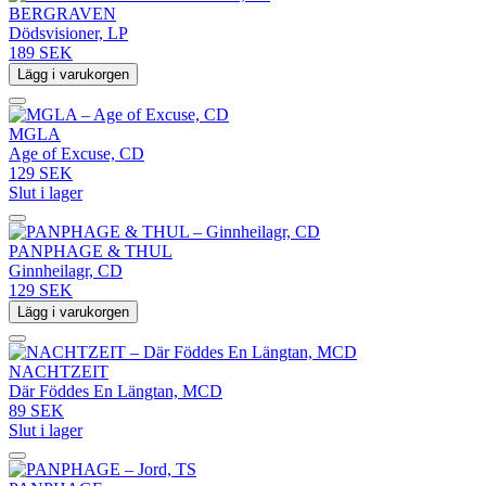
BERGRAVEN
Dödsvisioner, LP
189 SEK
Lägg i varukorgen
MGLA
Age of Excuse, CD
129 SEK
Slut i lager
PANPHAGE & THUL
Ginnheilagr, CD
129 SEK
Lägg i varukorgen
NACHTZEIT
Där Föddes En Längtan, MCD
89 SEK
Slut i lager