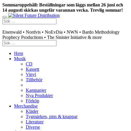
Sommaruppehåll: Beställningar som läggs mellan 26 juni och
14 augusti skickas ungefär varannan vecka. Trevlig sommar!
Swedish mailorder & curated music distribution
Eisenwald • Nordvis • NoEvDia • NWN • Bardo Methodology
Prophecy Productions • The Sinister Initiative & more
Hem
Musik
CD
Kassett
Vinyl
Tillbehör
Kampanjer
Nya Produkter
Förköp
Merchandise
Kläder
Tygmärken, pins & knappar
Literature
Diverse