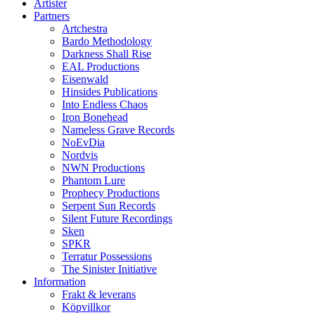
Artister
Partners
Artchestra
Bardo Methodology
Darkness Shall Rise
EAL Productions
Eisenwald
Hinsides Publications
Into Endless Chaos
Iron Bonehead
Nameless Grave Records
NoEvDia
Nordvis
NWN Productions
Phantom Lure
Prophecy Productions
Serpent Sun Records
Silent Future Recordings
Sken
SPKR
Terratur Possessions
The Sinister Initiative
Information
Frakt & leverans
Köpvillkor