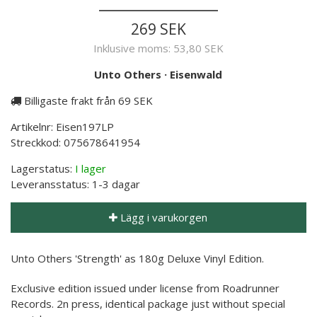
269 SEK
Inklusive moms:
53,80 SEK
Unto Others
·
Eisenwald
Billigaste frakt från 69 SEK
Artikelnr:
Eisen197LP
Streckkod:
075678641954
Lagerstatus:
I lager
Leveransstatus:
1-3 dagar
Lägg i varukorgen
Unto Others 'Strength' as 180g Deluxe Vinyl Edition.
Exclusive edition issued under license from Roadrunner
Records. 2n press, identical package just without special