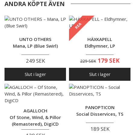
ANDRA KÖPTE ÄVEN
REA
UNTO OTHERS
HÄXKAPELL
Mana, LP (Blue Swirl)
Eldhymner, LP
179 SEK
249 SEK
229 SEK
Slut i lager
Slut i lager
PANOPTICON
AGALLOCH
Social Disservices, TS
Of Stone, Wind, & Pillor
(Remastered), DigiCD
189 SEK