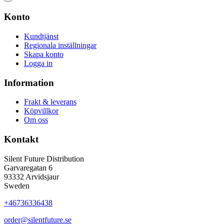
Konto
Kundtjänst
Regionala inställningar
Skapa konto
Logga in
Information
Frakt & leverans
Köpvillkor
Om oss
Kontakt
Silent Future Distribution
Garvaregatan 6
93332 Arvidsjaur
Sweden
+46736336438
order@silentfuture.se