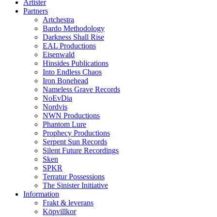
Artister
Partners
Artchestra
Bardo Methodology
Darkness Shall Rise
EAL Productions
Eisenwald
Hinsides Publications
Into Endless Chaos
Iron Bonehead
Nameless Grave Records
NoEvDia
Nordvis
NWN Productions
Phantom Lure
Prophecy Productions
Serpent Sun Records
Silent Future Recordings
Sken
SPKR
Terratur Possessions
The Sinister Initiative
Information
Frakt & leverans
Köpvillkor