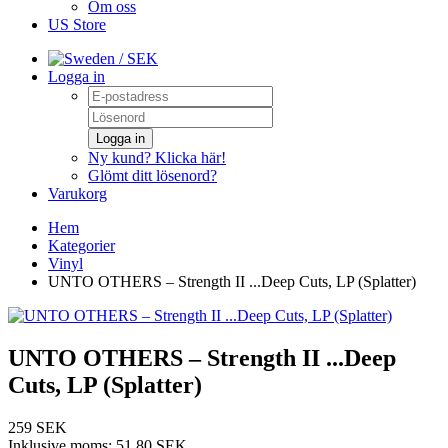
Om oss
US Store
/ SEK
Logga in
Logga in
Ny kund? Klicka här!
Glömt ditt lösenord?
Varukorg
Hem
Kategorier
Vinyl
UNTO OTHERS – Strength II ...Deep Cuts, LP (Splatter)
UNTO OTHERS – Strength II ...Deep
Cuts, LP (Splatter)
259 SEK
Inklusive moms:
51,80 SEK