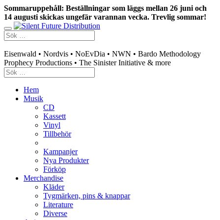
Sommaruppehåll: Beställningar som läggs mellan 26 juni och
14 augusti skickas ungefär varannan vecka. Trevlig sommar!
Swedish mailorder & curated music distribution
Eisenwald • Nordvis • NoEvDia • NWN • Bardo Methodology
Prophecy Productions • The Sinister Initiative & more
Hem
Musik
CD
Kassett
Vinyl
Tillbehör
Kampanjer
Nya Produkter
Förköp
Merchandise
Kläder
Tygmärken, pins & knappar
Literature
Diverse