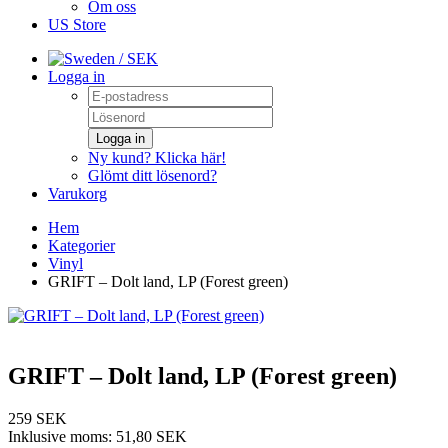
Om oss
US Store
/ SEK
Logga in
Logga in
Ny kund? Klicka här!
Glömt ditt lösenord?
Varukorg
Hem
Kategorier
Vinyl
GRIFT – Dolt land, LP (Forest green)
GRIFT – Dolt land, LP (Forest green)
259 SEK
Inklusive moms:
51,80 SEK