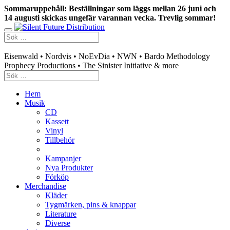
Sommaruppehåll: Beställningar som läggs mellan 26 juni och
14 augusti skickas ungefär varannan vecka. Trevlig sommar!
Swedish mailorder & curated music distribution
Eisenwald • Nordvis • NoEvDia • NWN • Bardo Methodology
Prophecy Productions • The Sinister Initiative & more
Hem
Musik
CD
Kassett
Vinyl
Tillbehör
Kampanjer
Nya Produkter
Förköp
Merchandise
Kläder
Tygmärken, pins & knappar
Literature
Diverse