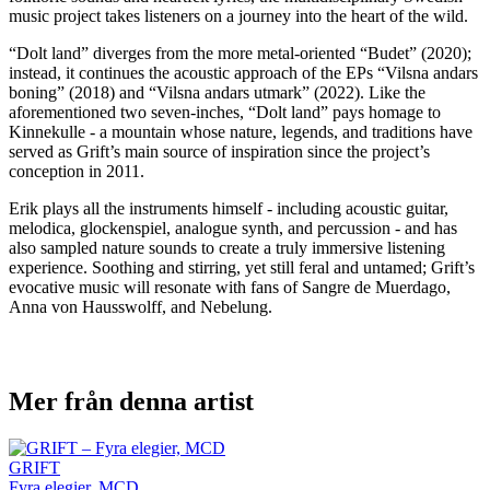
music project takes listeners on a journey into the heart of the wild.
“Dolt land” diverges from the more metal-oriented “Budet” (2020);
instead, it continues the acoustic approach of the EPs “Vilsna andars
boning” (2018) and “Vilsna andars utmark” (2022). Like the
aforementioned two seven-inches, “Dolt land” pays homage to
Kinnekulle - a mountain whose nature, legends, and traditions have
served as Grift’s main source of inspiration since the project’s
conception in 2011.
Erik plays all the instruments himself - including acoustic guitar,
melodica, glockenspiel, analogue synth, and percussion - and has
also sampled nature sounds to create a truly immersive listening
experience. Soothing and stirring, yet still feral and untamed; Grift’s
evocative music will resonate with fans of Sangre de Muerdago,
Anna von Hausswolff, and Nebelung.
Mer från denna artist
GRIFT
Fyra elegier, MCD