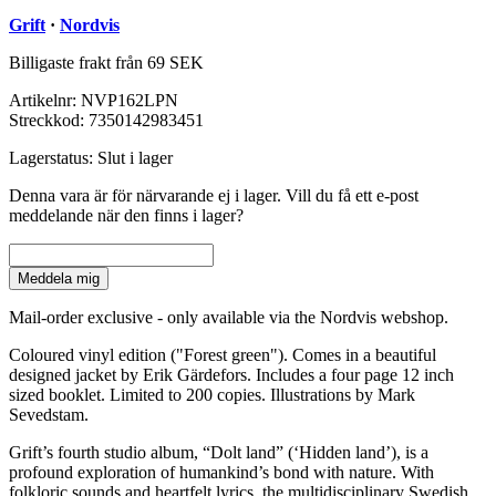
Grift
·
Nordvis
Billigaste frakt från 69 SEK
Artikelnr:
NVP162LPN
Streckkod:
7350142983451
Lagerstatus:
Slut i lager
Denna vara är för närvarande ej i lager. Vill du få ett e-post
meddelande när den finns i lager?
Meddela mig
Mail-order exclusive - only available via the Nordvis webshop.
Coloured vinyl edition ("Forest green"). Comes in a beautiful
designed jacket by Erik Gärdefors. Includes a four page 12 inch
sized booklet. Limited to 200 copies. Illustrations by Mark
Sevedstam.
Grift’s fourth studio album, “Dolt land” (‘Hidden land’), is a
profound exploration of humankind’s bond with nature. With
folkloric sounds and heartfelt lyrics, the multidisciplinary Swedish