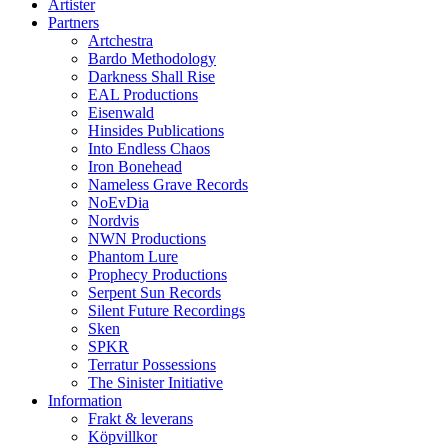
Artister
Partners
Artchestra
Bardo Methodology
Darkness Shall Rise
EAL Productions
Eisenwald
Hinsides Publications
Into Endless Chaos
Iron Bonehead
Nameless Grave Records
NoEvDia
Nordvis
NWN Productions
Phantom Lure
Prophecy Productions
Serpent Sun Records
Silent Future Recordings
Sken
SPKR
Terratur Possessions
The Sinister Initiative
Information
Frakt & leverans
Köpvillkor