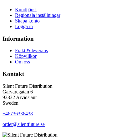
Kundtjänst
Regionala inställningar
Skapa konto
Logga in
Information
Frakt & leverans
Köpvillkor
Om oss
Kontakt
Silent Future Distribution
Garvaregatan 6
93332 Arvidsjaur
Sweden
+46736336438
order@silentfuture.se