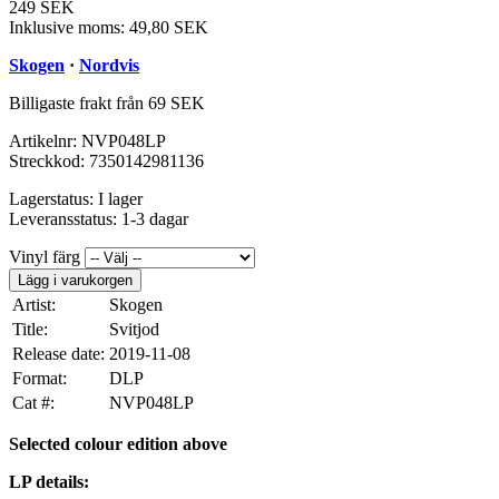
249 SEK
Inklusive moms:
49,80 SEK
Skogen
·
Nordvis
Billigaste frakt från 69 SEK
Artikelnr:
NVP048LP
Streckkod:
7350142981136
Lagerstatus:
I lager
Leveransstatus:
1-3 dagar
Vinyl färg
Lägg i varukorgen
Artist:
Skogen
Title:
Svitjod
Release date:
2019-11-08
Format:
DLP
Cat #:
NVP048LP
Selected colour edition above
LP details: