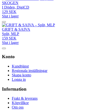
SKOGEN
I Döden, DigiCD
129 SEK
Slut i lager
GRIFT & SAIVA
Split, MLP
159 SEK
Slut i lager
Konto
Kundtjänst
Regionala inställningar
Skapa konto
Logga in
Information
Frakt & leverans
Köpvillkor
Om oss