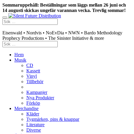
Sommaruppehåll: Beställningar som läggs mellan 26 juni och
14 augusti skickas ungefär varannan vecka. Trevlig sommar!
Swedish mailorder & curated music distribution
Eisenwald • Nordvis • NoEvDia • NWN • Bardo Methodology
Prophecy Productions • The Sinister Initiative & more
Hem
Musik
CD
Kassett
Vinyl
Tillbehör
Kampanjer
Nya Produkter
Förköp
Merchandise
Kläder
Tygmärken, pins & knappar
Literature
Diverse