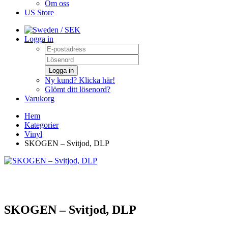
Om oss
US Store
/ SEK
Logga in
Logga in
Ny kund? Klicka här!
Glömt ditt lösenord?
Varukorg
Hem
Kategorier
Vinyl
SKOGEN – Svitjod, DLP
SKOGEN – Svitjod, DLP