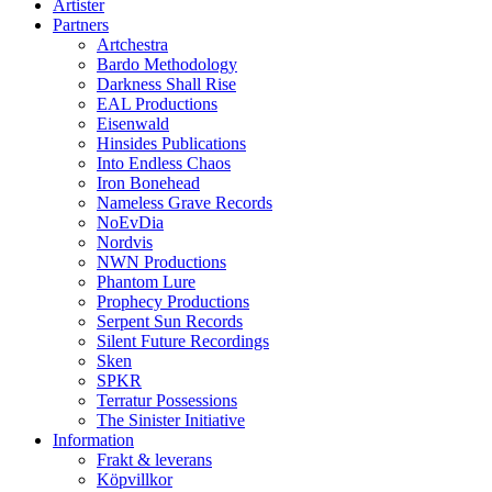
Artister
Partners
Artchestra
Bardo Methodology
Darkness Shall Rise
EAL Productions
Eisenwald
Hinsides Publications
Into Endless Chaos
Iron Bonehead
Nameless Grave Records
NoEvDia
Nordvis
NWN Productions
Phantom Lure
Prophecy Productions
Serpent Sun Records
Silent Future Recordings
Sken
SPKR
Terratur Possessions
The Sinister Initiative
Information
Frakt & leverans
Köpvillkor