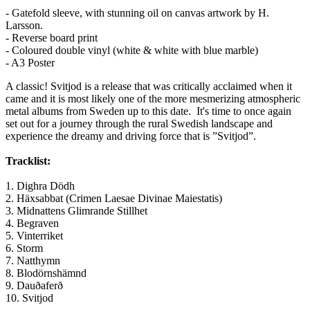
- Gatefold sleeve, with stunning oil on canvas artwork by H.
Larsson.
- Reverse board print
- Coloured double vinyl (white & white with blue marble)
- A3 Poster
A classic! Svitjod is a release that was critically acclaimed when it
came and it is most likely one of the more mesmerizing atmospheric
metal albums from Sweden up to this date. It's time to once again
set out for a journey through the rural Swedish landscape and
experience the dreamy and driving force that is ”Svitjod”.
Tracklist:
1. Dighra Dödh
2. Häxsabbat (Crimen Laesae Divinae Maiestatis)
3. Midnattens Glimrande Stillhet
4. Begraven
5. Vinterriket
6. Storm
7. Natthymn
8. Blodörnshämnd
9. Dauðaferð
10. Svitjod