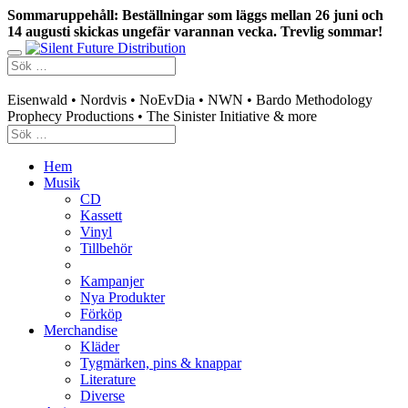
Sommaruppehåll: Beställningar som läggs mellan 26 juni och
14 augusti skickas ungefär varannan vecka. Trevlig sommar!
Swedish mailorder & curated music distribution
Eisenwald • Nordvis • NoEvDia • NWN • Bardo Methodology
Prophecy Productions • The Sinister Initiative & more
Hem
Musik
CD
Kassett
Vinyl
Tillbehör
Kampanjer
Nya Produkter
Förköp
Merchandise
Kläder
Tygmärken, pins & knappar
Literature
Diverse