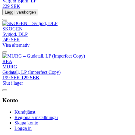
Varg & Björn, LP
229 SEK
Lägg i varukorgen
SKOGEN
Svitjod, DLP
249 SEK
Visa alternativ
REA
MURG
Gudatall, LP (Imperfect Copy)
199 SEK
129 SEK
Slut i lager
Konto
Kundtjänst
Regionala inställningar
Skapa konto
Logga in