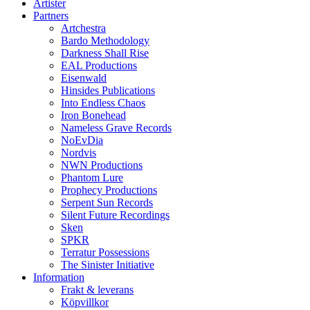
Artister
Partners
Artchestra
Bardo Methodology
Darkness Shall Rise
EAL Productions
Eisenwald
Hinsides Publications
Into Endless Chaos
Iron Bonehead
Nameless Grave Records
NoEvDia
Nordvis
NWN Productions
Phantom Lure
Prophecy Productions
Serpent Sun Records
Silent Future Recordings
Sken
SPKR
Terratur Possessions
The Sinister Initiative
Information
Frakt & leverans
Köpvillkor