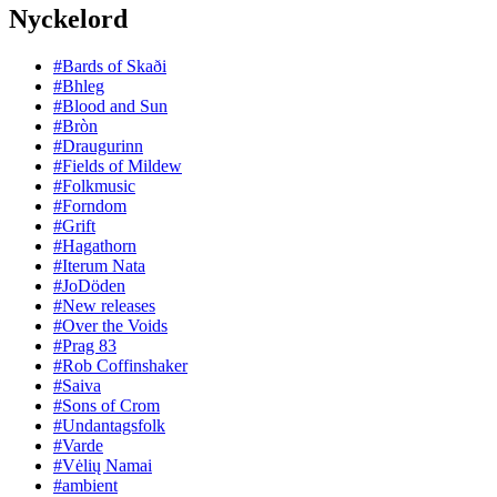
Nyckelord
#Bards of Skaði
#Bhleg
#Blood and Sun
#Bròn
#Draugurinn
#Fields of Mildew
#Folkmusic
#Forndom
#Grift
#Hagathorn
#Iterum Nata
#JoDöden
#New releases
#Over the Voids
#Prag 83
#Rob Coffinshaker
#Saiva
#Sons of Crom
#Undantagsfolk
#Varde
#Vėlių Namai
#ambient