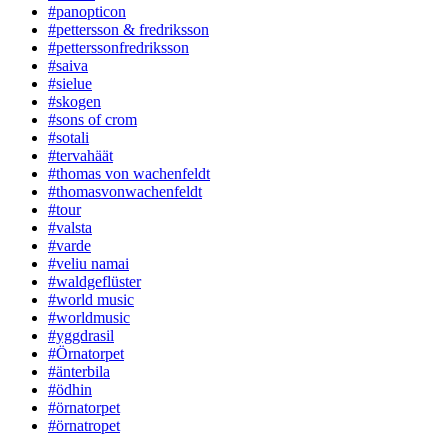
#panopticon
#pettersson & fredriksson
#petterssonfredriksson
#saiva
#sielue
#skogen
#sons of crom
#sotali
#tervahäät
#thomas von wachenfeldt
#thomasvonwachenfeldt
#tour
#valsta
#varde
#veliu namai
#waldgeflüster
#world music
#worldmusic
#yggdrasil
#Örnatorpet
#änterbila
#ödhin
#örnatorpet
#örnatropet