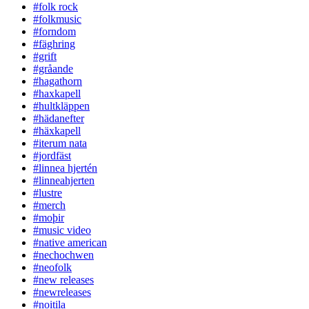
#folk rock
#folkmusic
#forndom
#fäghring
#grift
#gråande
#hagathorn
#haxkapell
#hultkläppen
#hädanefter
#häxkapell
#iterum nata
#jordfäst
#linnea hjertén
#linneahjerten
#lustre
#merch
#moþir
#music video
#native american
#nechochwen
#neofolk
#new releases
#newreleases
#noitila