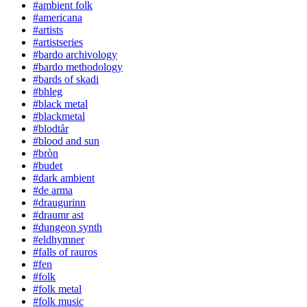
#ambient folk
#americana
#artists
#artistseries
#bardo archivology
#bardo methodology
#bards of skadi
#bhleg
#black metal
#blackmetal
#blodtår
#blood and sun
#bròn
#budet
#dark ambient
#de arma
#draugurinn
#draumr ast
#dungeon synth
#eldhymner
#falls of rauros
#fen
#folk
#folk metal
#folk music