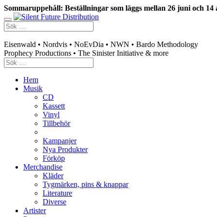
Sommaruppehåll: Beställningar som läggs mellan 26 juni och 14 
Swedish mailorder & curated music distribution
Eisenwald • Nordvis • NoEvDia • NWN • Bardo Methodology
Prophecy Productions • The Sinister Initiative & more
Hem
Musik
CD
Kassett
Vinyl
Tillbehör
Kampanjer
Nya Produkter
Förköp
Merchandise
Kläder
Tygmärken, pins & knappar
Literature
Diverse
Artister