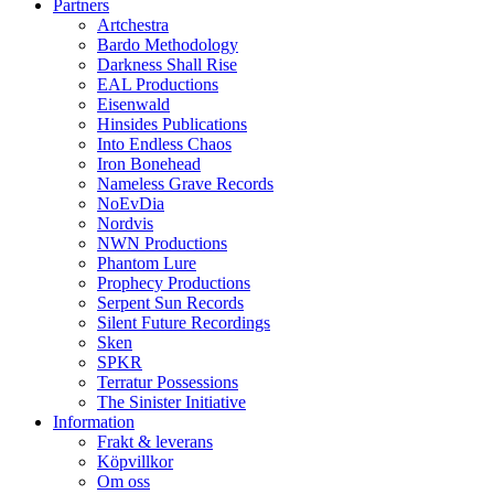
Partners
Artchestra
Bardo Methodology
Darkness Shall Rise
EAL Productions
Eisenwald
Hinsides Publications
Into Endless Chaos
Iron Bonehead
Nameless Grave Records
NoEvDia
Nordvis
NWN Productions
Phantom Lure
Prophecy Productions
Serpent Sun Records
Silent Future Recordings
Sken
SPKR
Terratur Possessions
The Sinister Initiative
Information
Frakt & leverans
Köpvillkor
Om oss