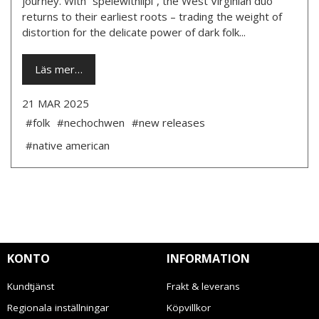
journey. With “spelewithiipi”, the West Virginian duo
returns to their earliest roots – trading the weight of
distortion for the delicate power of dark folk...
Läs mer…
21 MAR 2025
#folk
#nechochwen
#new releases
#native american
KONTO
INFORMATION
Kundtjänst
Frakt & leverans
Regionala inställningar
Köpvillkor