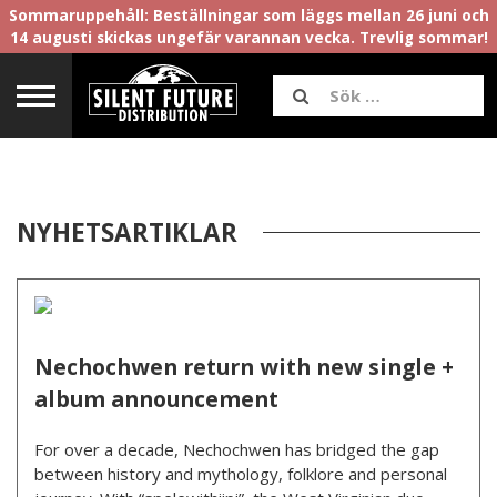
Sommaruppehåll: Beställningar som läggs mellan 26 juni och
14 augusti skickas ungefär varannan vecka. Trevlig sommar!
NYHETSARTIKLAR
Nechochwen return with new single +
album announcement
For over a decade, Nechochwen has bridged the gap
between history and mythology, folklore and personal