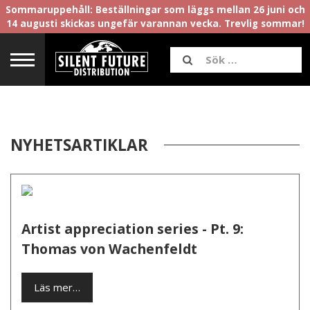
Sommaruppehåll: Beställningar som läggs mellan 26 juni och
14 augusti skickas ungefär varannan vecka. Trevlig sommar!
NYHETSARTIKLAR
Artist appreciation series - Pt. 9:
Thomas von Wachenfeldt
Läs mer…