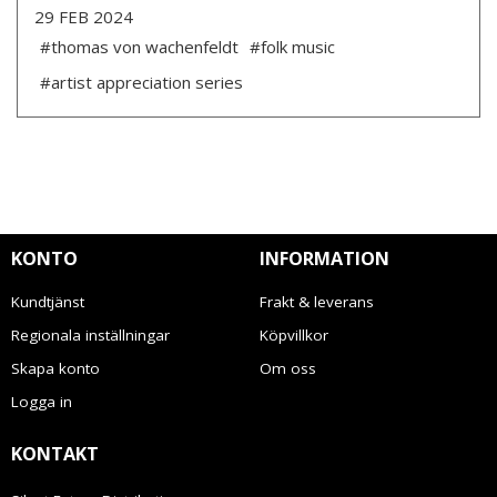
29 FEB 2024
#thomas von wachenfeldt
#folk music
#artist appreciation series
KONTO
INFORMATION
Kundtjänst
Frakt & leverans
Regionala inställningar
Köpvillkor
Skapa konto
Om oss
Logga in
KONTAKT