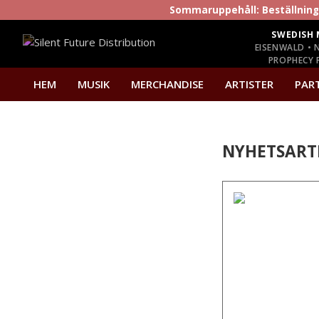
Sommaruppehåll: Beställninga
SWEDISH 
EISENWALD • 
PROPHECY P
HEM
MUSIK
MERCHANDISE
ARTISTER
PAR
NYHETSART