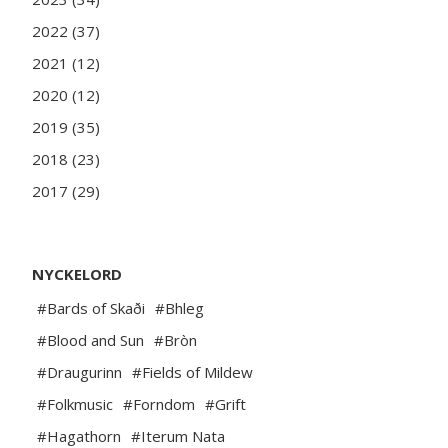
2022 (37)
2021 (12)
2020 (12)
2019 (35)
2018 (23)
2017 (29)
NYCKELORD
#Bards of Skaði
#Bhleg
#Blood and Sun
#Bròn
#Draugurinn
#Fields of Mildew
#Folkmusic
#Forndom
#Grift
#Hagathorn
#Iterum Nata