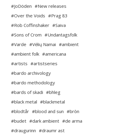
#JoDöden
#New releases
#Over the Voids
#Prag 83
#Rob Coffinshaker
#Saiva
#Sons of Crom
#Undantagsfolk
#Varde
#Vėlių Namai
#ambient
#ambient folk
#americana
#artists
#artistseries
#bardo archivology
#bardo methodology
#bards of skadi
#bhleg
#black metal
#blackmetal
#blodtår
#blood and sun
#bròn
#budet
#dark ambient
#de arma
#draugurinn
#draumr ast