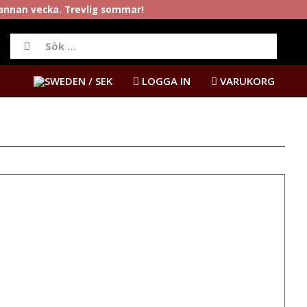
rannan vecka. Trevlig sommar!
/ SEK
LOGGA IN
VARUKORG