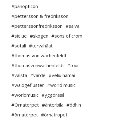
#panopticon
#pettersson & fredriksson
#petterssonfredriksson
#saiva
#sielue
#skogen
#sons of crom
#sotali
#tervahäät
#thomas von wachenfeldt
#thomasvonwachenfeldt
#tour
#valsta
#varde
#veliu namai
#waldgeflüster
#world music
#worldmusic
#yggdrasil
#Örnatorpet
#änterbila
#ödhin
#örnatorpet
#örnatropet