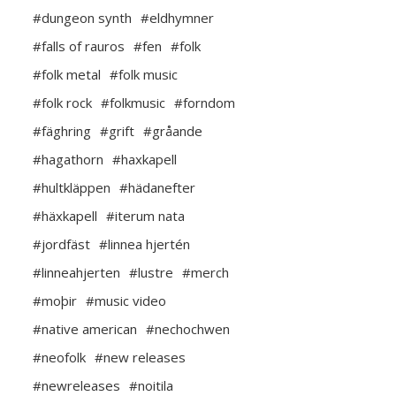
#dungeon synth
#eldhymner
#falls of rauros
#fen
#folk
#folk metal
#folk music
#folk rock
#folkmusic
#forndom
#fäghring
#grift
#gråande
#hagathorn
#haxkapell
#hultkläppen
#hädanefter
#häxkapell
#iterum nata
#jordfäst
#linnea hjertén
#linneahjerten
#lustre
#merch
#moþir
#music video
#native american
#nechochwen
#neofolk
#new releases
#newreleases
#noitila