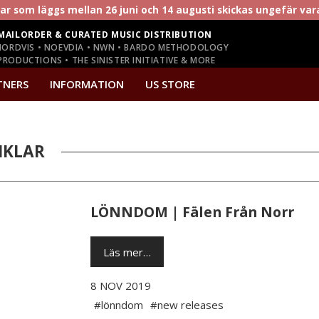
r som läggs mellan 26 juni och 14 augusti skickas ungefär va
MAILORDER & CURATED MUSIC DISTRIBUTION
NORDVIS • NOEVDIA • NWN • BARDO METHODOLOGY
RODUCTIONS • THE SINISTER INITIATIVE & MORE
TNERS
INFORMATION
US STORE
IKLAR
LÖNNDOM | Fälen Från Norr
Läs mer…
8 NOV 2019
#lönndom
#new releases