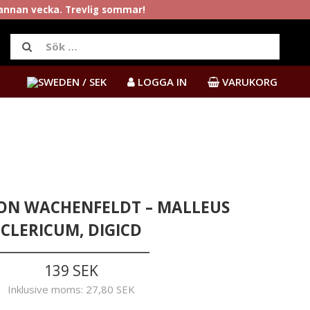
rannan vecka. Trevlig sommar!
/ SEK
LOGGA IN
VARUKORG
ON WACHENFELDT – MALLEUS
CLERICUM, DIGICD
139 SEK
Inklusive moms:
27,80 SEK