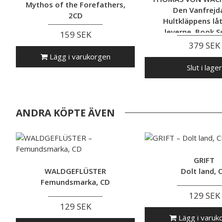
Mythos of the Forefathers,
Den Vanfrejd
2CD
Hultkläppens lå
leverne, Book S
159 SEK
379 SEK
Lägg i varukorgen
Slut i lager
ANDRA KÖPTE ÄVEN
GRIFT
WALDGEFLÜSTER
Dolt land, 
Femundsmarka, CD
129 SEK
129 SEK
Lägg i varuk