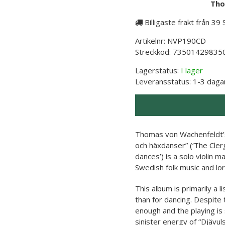
Tho
Billigaste frakt från 39
Artikelnr:
NVP190CD
Streckkod:
73501429835
Lagerstatus:
I lager
Leveransstatus:
1-3 daga
Thomas von Wachenfeldt’s
och häxdanser” (‘The Cler
dances’) is a solo violin m
Swedish folk music and lor
This album is primarily a l
than for dancing. Despite 
enough and the playing is 
sinister energy of “Djävul