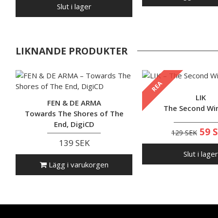
Slut i lager
LIKNANDE PRODUKTER
REA
LIK
FEN & DE ARMA
The Second Wi
Towards The Shores of The
End, DigiCD
59 
129 SEK
139 SEK
Slut i lager
Lägg i varukorgen