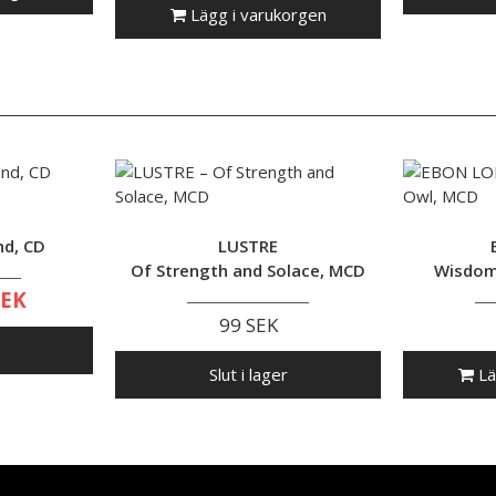
Lägg i varukorgen
nd, CD
LUSTRE
Of Strength and Solace, MCD
Wisdom
SEK
99 SEK
Slut i lager
Lä