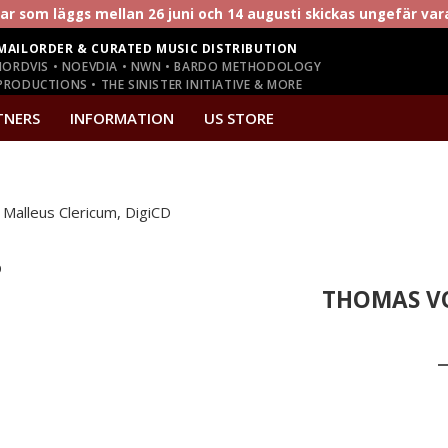
r som läggs mellan 26 juni och 14 augusti skickas ungefär va
MAILORDER & CURATED MUSIC DISTRIBUTION
NORDVIS • NOEVDIA • NWN • BARDO METHODOLOGY
RODUCTIONS • THE SINISTER INITIATIVE & MORE
TNERS
INFORMATION
US STORE
lleus Clericum, DigiCD
THOMAS V