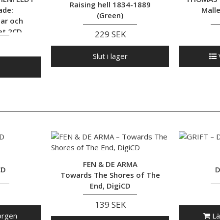
Raising hell 1834-1889
ade:
Malle
(Green)
tar och
et 2CD
229 SEK
Slut i lager
V
FEN & DE ARMA
CD
D
Towards The Shores of The
End, DigiCD
139 SEK
orgen
Lä