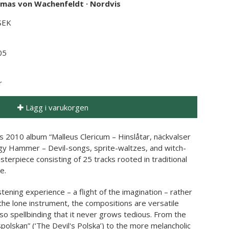
mas von Wachenfeldt
·
Nordvis
 SEK
05
r
Lägg i varukorgen
 2010 album “Malleus Clericum – Hinslåtar, näckvalser
gy Hammer – Devil-songs, sprite-waltzes, and witch-
asterpiece consisting of 25 tracks rooted in traditional
e.
istening experience – a flight of the imagination – rather
the lone instrument, the compositions are versatile
so spellbinding that it never grows tedious. From the
spolskan” (‘The Devil's Polska’) to the more melancholic