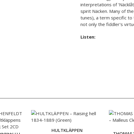
interpretations of ‘Näcklå
spirit Näcken. Many of the
tunes), a term specific t
not only the fiddler's virt
Listen:
HULTKLÄPPEN
HENFELDT
THOMAS 