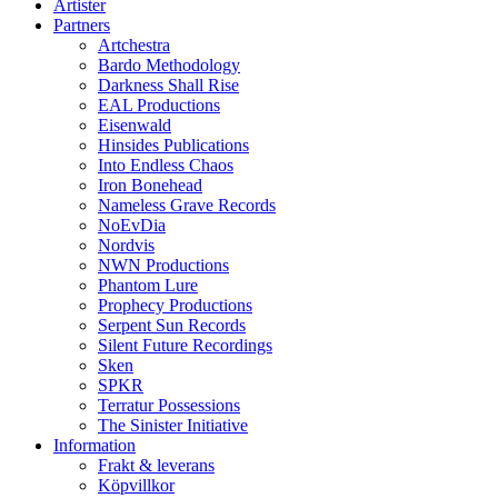
Artister
Partners
Artchestra
Bardo Methodology
Darkness Shall Rise
EAL Productions
Eisenwald
Hinsides Publications
Into Endless Chaos
Iron Bonehead
Nameless Grave Records
NoEvDia
Nordvis
NWN Productions
Phantom Lure
Prophecy Productions
Serpent Sun Records
Silent Future Recordings
Sken
SPKR
Terratur Possessions
The Sinister Initiative
Information
Frakt & leverans
Köpvillkor