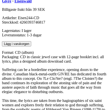
Givre
·
Eisenwald
Billigaste frakt från 39 SEK
Artikelnr:
Eisen244-CD
Streckkod:
4260393746817
Lagerstatus:
I lager
Leveransstatus:
1-3 dagar
Lägg i varukorgen
Format: CD (album)
Packaging: CD in classic jewel case with 12-page booklet incl. all
lyrics, plus a designed album download card.
Suffering can be a borderline experience, opening doors to the
divine. Canadian black-metal-outfit GIVRE has dedicated its fourth
album to this concept. On ?Le Clo?tre? (engl. ?The Cloister?) the
band continues its exploration of the atoning side of pain and the
austere aspects of faith through music that goes all the way from
elegiac elegance to disturbing outbursts.
This time, the lyrics are taken from the hagiographies of six saint
women and explores freely their relation to god through suffering,
from the symbolic poetry of Hildegard Von Bingen (1098-1179) to