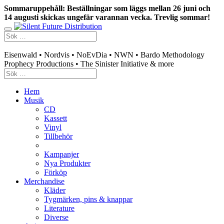
Sommaruppehåll: Beställningar som läggs mellan 26 juni och
14 augusti skickas ungefär varannan vecka. Trevlig sommar!
Swedish mailorder & curated music distribution
Eisenwald • Nordvis • NoEvDia • NWN • Bardo Methodology
Prophecy Productions • The Sinister Initiative & more
Hem
Musik
CD
Kassett
Vinyl
Tillbehör
Kampanjer
Nya Produkter
Förköp
Merchandise
Kläder
Tygmärken, pins & knappar
Literature
Diverse