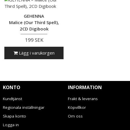
GEHENNA
Malice (Our Third Spell),
2CD Digibook
199 SEK
Lägg i varukorgen
KONTO
INFORMATION
Kundtjänst
Frakt & leverans
Regionala inställningar
Köpvillkor
Skapa konto
Om oss
Logga in