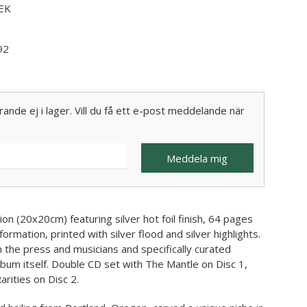
SEK
92
ande ej i lager. Vill du få ett e-post meddelande när
Meddela mig
on (20x20cm) featuring silver hot foil finish, 64 pages
nformation, printed with silver flood and silver highlights.
 the press and musicians and specifically curated
lbum itself. Double CD set with The Mantle on Disc 1,
rities on Disc 2.