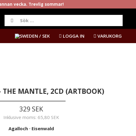
rannan vecka. Trevlig sommar!
/ SEK
LOGGA IN
VARUKORG
 THE MANTLE, 2CD (ARTBOOK)
329 SEK
Inklusive moms:
65,80 SEK
Agalloch
·
Eisenwald