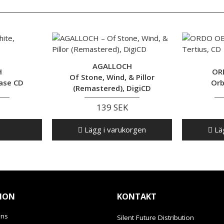
AGALLOCH
H
OR
Of Stone, Wind, & Pillor
case CD
Orb
(Remastered), DigiCD
139 SEK
Lägg i varukorgen
Läg
ION
KONTAKT
ans
Silent Future Distribution