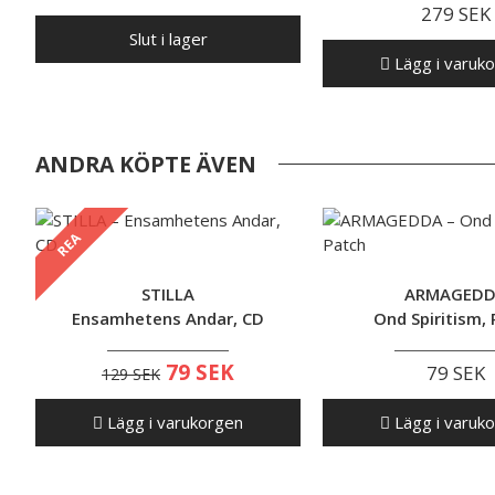
279 SEK
Slut i lager
Lägg i varuk
ANDRA KÖPTE ÄVEN
REA
STILLA
ARMAGED
Ensamhetens Andar, CD
Ond Spiritism,
79 SEK
79 SEK
129 SEK
Lägg i varukorgen
Lägg i varuk