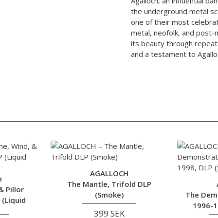
Agalloch, an influential b
the underground metal scen
one of their most celebrat
metal, neofolk, and post-m
its beauty through repeat
and a testament to Agallo
AGALLOCH
H
The Mantle, Trifold DLP
 Pillor
(Smoke)
The Demo
 (Liquid
1996-1
399 SEK