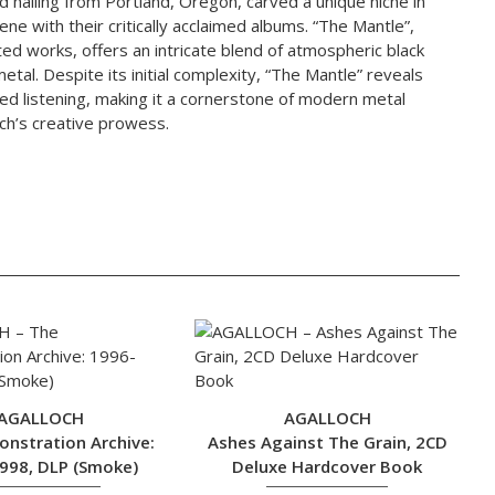
and hailing from Portland, Oregon, carved a unique niche in
e with their critically acclaimed albums. “The Mantle”,
ed works, offers an intricate blend of atmospheric black
etal. Despite its initial complexity, “The Mantle” reveals
ed listening, making it a cornerstone of modern metal
ch’s creative prowess.
AGALLOCH
AGALLOCH
nstration Archive:
Ashes Against The Grain, 2CD
998, DLP (Smoke)
Deluxe Hardcover Book