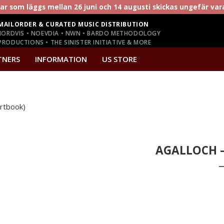
r som läggs mellan 26 juni och 14 augusti skickas ungefär va
MAILORDER & CURATED MUSIC DISTRIBUTION
NORDVIS • NOEVDIA • NWN • BARDO METHODOLOGY
RODUCTIONS • THE SINISTER INITIATIVE & MORE
TNERS
INFORMATION
US STORE
rtbook)
AGALLOCH –