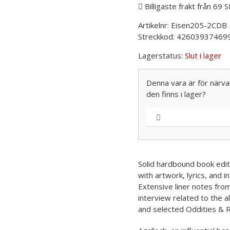
Billigaste frakt från 69 
Artikelnr:
Eisen205-2CDB
Streckkod:
42603937469
Lagerstatus:
Slut i lager
Denna vara är för närvar
den finns i lager?
Solid hardbound book editi
with artwork, lyrics, and i
Extensive liner notes from
interview related to the a
and selected Oddities & Ra