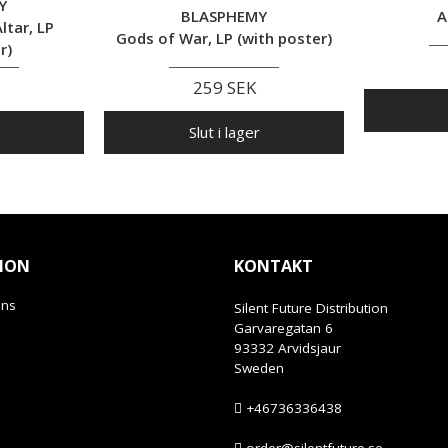
Y
BLASPHEMY
A
ltar, LP
Gods of War, LP (with poster)
r)
259 SEK
Slut i lager
ION
KONTAKT
ans
Silent Future Distribution
Garvaregatan 6
93332 Arvidsjaur
Sweden
+46736336438
order@silentfuture.se