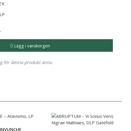
SEK
LP
r
Lägg i varukorgen
ng för denna produkt ännu.
INVUNCHE