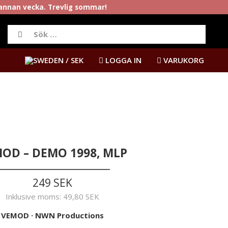
rannan vecka. Trevlig sommar!
/ SEK
LOGGA IN
VARUKORG
OD – DEMO 1998, MLP
249 SEK
Inklusive moms:
49,80 SEK
VEMOD
·
NWN Productions