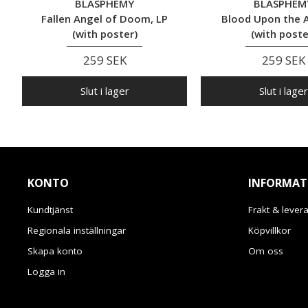
BLASPHEMY
BLASPHEM
Fallen Angel of Doom, LP
Blood Upon the A
(with poster)
(with poste
259 SEK
259 SEK
Slut i lager
Slut i lager
KONTO
INFORMAT
Kundtjänst
Frakt & lever
Regionala inställningar
Köpvillkor
Skapa konto
Om oss
Logga in