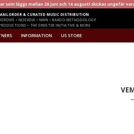
r som läggs mellan 26 juni och 14 augusti skickas ungefär va
MAILORDER & CURATED MUSIC DISTRIBUTION
NORDVIS • NOEVDIA • NWN • BARDO METHODOLOGY
RODUCTIONS • THE SINISTER INITIATIVE & MORE
TNERS
INFORMATION
US STORE
VEM