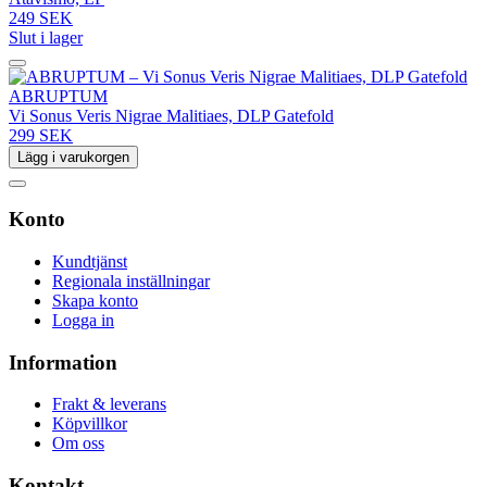
249 SEK
Slut i lager
ABRUPTUM
Vi Sonus Veris Nigrae Malitiaes, DLP Gatefold
299 SEK
Lägg i varukorgen
Konto
Kundtjänst
Regionala inställningar
Skapa konto
Logga in
Information
Frakt & leverans
Köpvillkor
Om oss
Kontakt