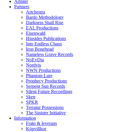
Artister
Partners
Artchestra
Bardo Methodology
Darkness Shall Rise
EAL Productions
Eisenwald
Hinsides Publications
Into Endless Chaos
Iron Bonehead
Nameless Grave Records
NoEvDia
Nordvis
NWN Productions
Phantom Lure
Prophecy Productions
Serpent Sun Records
Silent Future Recordings
Sken
SPKR
Terratur Possessions
The Sinister Initiative
Information
Frakt & leverans
Köpvillkor