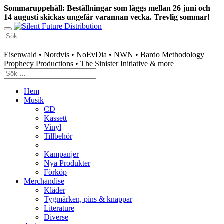
Sommaruppehåll: Beställningar som läggs mellan 26 juni och
14 augusti skickas ungefär varannan vecka. Trevlig sommar!
Swedish mailorder & curated music distribution
Eisenwald • Nordvis • NoEvDia • NWN • Bardo Methodology
Prophecy Productions • The Sinister Initiative & more
Hem
Musik
CD
Kassett
Vinyl
Tillbehör
Kampanjer
Nya Produkter
Förköp
Merchandise
Kläder
Tygmärken, pins & knappar
Literature
Diverse