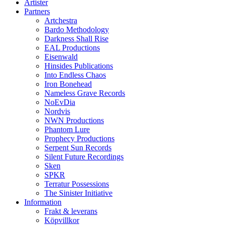
Artister
Partners
Artchestra
Bardo Methodology
Darkness Shall Rise
EAL Productions
Eisenwald
Hinsides Publications
Into Endless Chaos
Iron Bonehead
Nameless Grave Records
NoEvDia
Nordvis
NWN Productions
Phantom Lure
Prophecy Productions
Serpent Sun Records
Silent Future Recordings
Sken
SPKR
Terratur Possessions
The Sinister Initiative
Information
Frakt & leverans
Köpvillkor