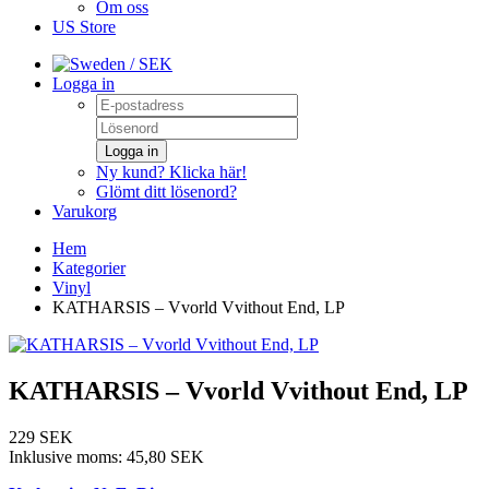
Om oss
US Store
/ SEK
Logga in
Logga in
Ny kund? Klicka här!
Glömt ditt lösenord?
Varukorg
Hem
Kategorier
Vinyl
KATHARSIS – Vvorld Vvithout End, LP
KATHARSIS – Vvorld Vvithout End, LP
229 SEK
Inklusive moms:
45,80 SEK