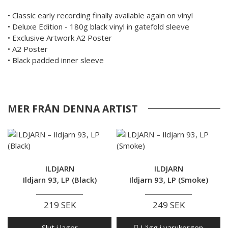
• Classic early recording finally available again on vinyl
• Deluxe Edition - 180g black vinyl in gatefold sleeve
• Exclusive Artwork A2 Poster
• A2 Poster
• Black padded inner sleeve
MER FRÅN DENNA ARTIST
ILDJARN
ILDJARN
Ildjarn 93, LP (Black)
Ildjarn 93, LP (Smoke)
219 SEK
249 SEK
Slut i lager
Lägg i varukorgen