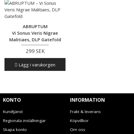
ABRUPTUM
Vi Sonus Veris Nigrae
Malitiaes, DLP Gatefold
299 SEK
Lägg i varukorgen
KONTO
INFORMATION
Kundtjänst
Frakt & leverans
Regionala inställningar
Köpvillkor
Skapa konto
Om oss