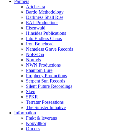
Partners
Artchestra
Bardo Methodology
Darkness Shall Rise
EAL Productions
Eisenwald
Hinsides Publications
Into Endless Chaos
Iron Bonehead
Nameless Grave Records
NoEvDia
Nordvis
NWN Productions
Phantom Lure
Prophecy Productions
Serpent Sun Records
Silent Future Recordings
Sken
SPKR
Terratur Possessions
The Sinister Initiative
Information
Frakt & leverans
Köpvillkor
Om oss