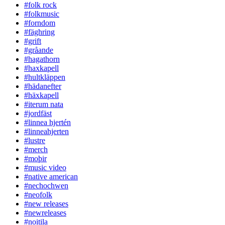
#folk rock
#folkmusic
#forndom
#fäghring
#grift
#gråande
#hagathorn
#haxkapell
#hultkläppen
#hädanefter
#häxkapell
#iterum nata
#jordfäst
#linnea hjertén
#linneahjerten
#lustre
#merch
#moþir
#music video
#native american
#nechochwen
#neofolk
#new releases
#newreleases
#noitila