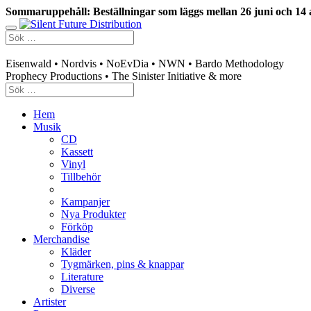
Sommaruppehåll: Beställningar som läggs mellan 26 juni och 14 
Swedish mailorder & curated music distribution
Eisenwald • Nordvis • NoEvDia • NWN • Bardo Methodology
Prophecy Productions • The Sinister Initiative & more
Hem
Musik
CD
Kassett
Vinyl
Tillbehör
Kampanjer
Nya Produkter
Förköp
Merchandise
Kläder
Tygmärken, pins & knappar
Literature
Diverse
Artister