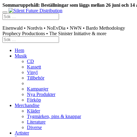
Sommaruppehåll: Beställningar som läggs mellan 26 juni och 14 
Swedish mailorder & curated music distribution
Eisenwald • Nordvis • NoEvDia • NWN • Bardo Methodology
Prophecy Productions • The Sinister Initiative & more
Hem
Musik
CD
Kassett
Vinyl
Tillbehör
Kampanjer
Nya Produkter
Förköp
Merchandise
Kläder
Tygmärken, pins & knappar
Literature
Diverse
Artister