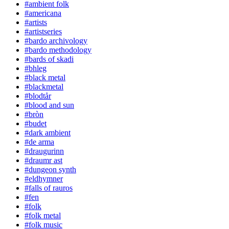
#ambient folk
#americana
#artists
#artistseries
#bardo archivology
#bardo methodology
#bards of skadi
#bhleg
#black metal
#blackmetal
#blodtår
#blood and sun
#bròn
#budet
#dark ambient
#de arma
#draugurinn
#draumr ast
#dungeon synth
#eldhymner
#falls of rauros
#fen
#folk
#folk metal
#folk music