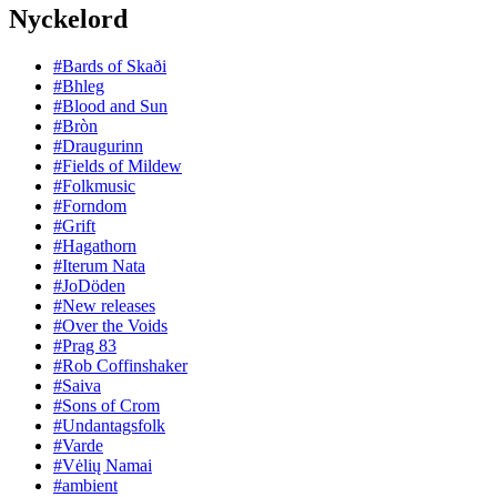
Nyckelord
#Bards of Skaði
#Bhleg
#Blood and Sun
#Bròn
#Draugurinn
#Fields of Mildew
#Folkmusic
#Forndom
#Grift
#Hagathorn
#Iterum Nata
#JoDöden
#New releases
#Over the Voids
#Prag 83
#Rob Coffinshaker
#Saiva
#Sons of Crom
#Undantagsfolk
#Varde
#Vėlių Namai
#ambient