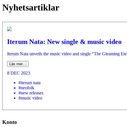
Nyhetsartiklar
Iterum Nata: New single & music video
Iterum Nata unveils the music video and single “The Gleaming Etern
Läs mer…
8 DEC 2023
#iterum nata
#neofolk
#new releases
#music video
Konto