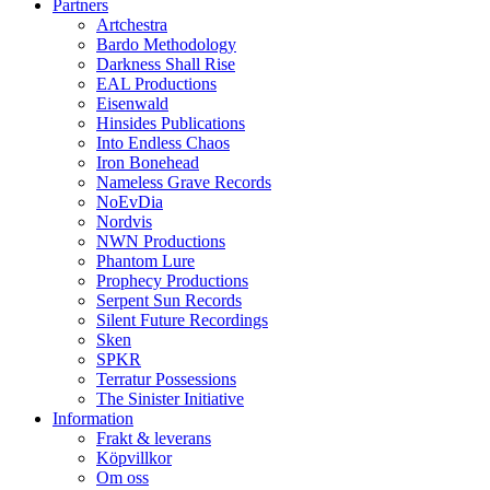
Partners
Artchestra
Bardo Methodology
Darkness Shall Rise
EAL Productions
Eisenwald
Hinsides Publications
Into Endless Chaos
Iron Bonehead
Nameless Grave Records
NoEvDia
Nordvis
NWN Productions
Phantom Lure
Prophecy Productions
Serpent Sun Records
Silent Future Recordings
Sken
SPKR
Terratur Possessions
The Sinister Initiative
Information
Frakt & leverans
Köpvillkor
Om oss