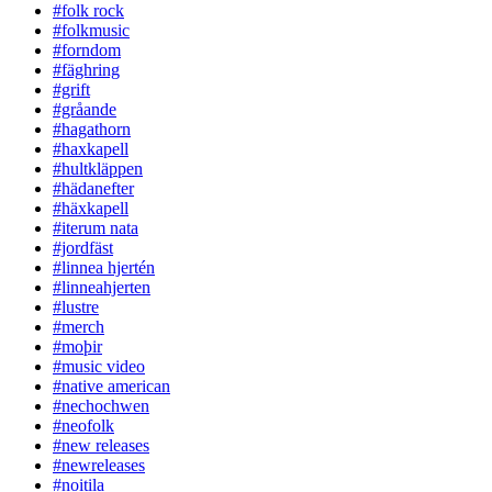
#folk rock
#folkmusic
#forndom
#fäghring
#grift
#gråande
#hagathorn
#haxkapell
#hultkläppen
#hädanefter
#häxkapell
#iterum nata
#jordfäst
#linnea hjertén
#linneahjerten
#lustre
#merch
#moþir
#music video
#native american
#nechochwen
#neofolk
#new releases
#newreleases
#noitila