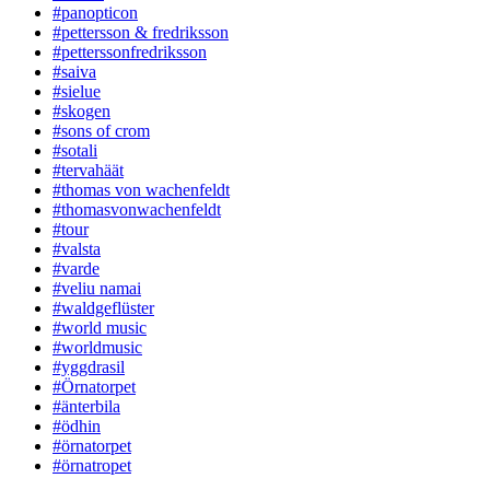
#panopticon
#pettersson & fredriksson
#petterssonfredriksson
#saiva
#sielue
#skogen
#sons of crom
#sotali
#tervahäät
#thomas von wachenfeldt
#thomasvonwachenfeldt
#tour
#valsta
#varde
#veliu namai
#waldgeflüster
#world music
#worldmusic
#yggdrasil
#Örnatorpet
#änterbila
#ödhin
#örnatorpet
#örnatropet