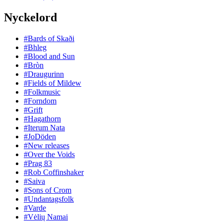
Nyckelord
#Bards of Skaði
#Bhleg
#Blood and Sun
#Bròn
#Draugurinn
#Fields of Mildew
#Folkmusic
#Forndom
#Grift
#Hagathorn
#Iterum Nata
#JoDöden
#New releases
#Over the Voids
#Prag 83
#Rob Coffinshaker
#Saiva
#Sons of Crom
#Undantagsfolk
#Varde
#Vėlių Namai