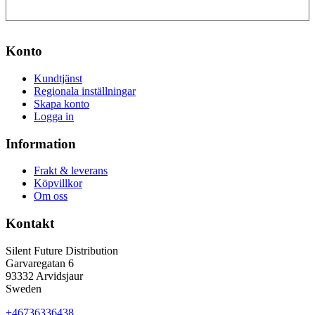
Konto
Kundtjänst
Regionala inställningar
Skapa konto
Logga in
Information
Frakt & leverans
Köpvillkor
Om oss
Kontakt
Silent Future Distribution
Garvaregatan 6
93332 Arvidsjaur
Sweden
+46736336438