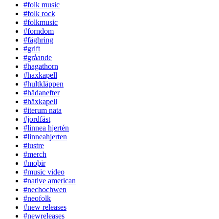
#folk music
#folk rock
#folkmusic
#forndom
#fäghring
#grift
#gråande
#hagathorn
#haxkapell
#hultkläppen
#hädanefter
#häxkapell
#iterum nata
#jordfäst
#linnea hjertén
#linneahjerten
#lustre
#merch
#moþir
#music video
#native american
#nechochwen
#neofolk
#new releases
#newreleases