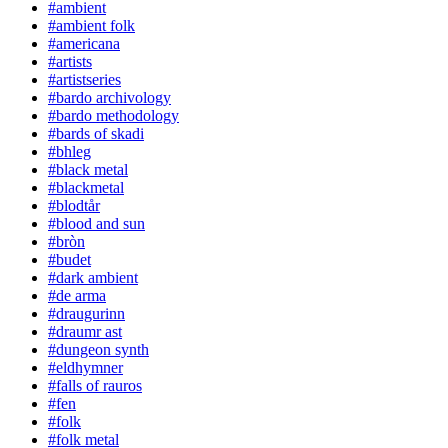
#ambient
#ambient folk
#americana
#artists
#artistseries
#bardo archivology
#bardo methodology
#bards of skadi
#bhleg
#black metal
#blackmetal
#blodtår
#blood and sun
#bròn
#budet
#dark ambient
#de arma
#draugurinn
#draumr ast
#dungeon synth
#eldhymner
#falls of rauros
#fen
#folk
#folk metal