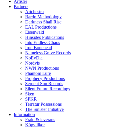
Artister
Partners
Artchestra
Bardo Methodology
Darkness Shall Rise
EAL Productions
Eisenwald
Hinsides Publications
Into Endless Chaos
Iron Bonehead
Nameless Grave Records
NoEvDia
Nordvis
NWN Productions
Phantom Lure
Prophecy Productions
Serpent Sun Records
Silent Future Recordings
Sken
SPKR
Terratur Possessions
The Sinister Initiative
Information
Frakt & leverans
Köpvillkor