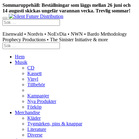
Sommaruppehåll: Beställningar som läggs mellan 26 juni och
14 augusti skickas ungefär varannan vecka. Trevlig sommar!
Swedish mailorder & curated music distribution
Eisenwald • Nordvis • NoEvDia • NWN • Bardo Methodology
Prophecy Productions • The Sinister Initiative & more
Hem
Musik
CD
Kassett
Vinyl
Tillbehör
Kampanjer
Nya Produkter
Förköp
Merchandise
Kläder
Tygmärken, pins & knappar
Literature
Diverse