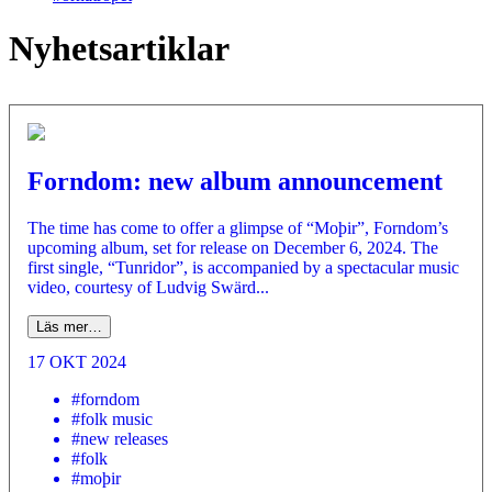
Nyhetsartiklar
Forndom: new album announcement
The time has come to offer a glimpse of “Moþir”, Forndom’s
upcoming album, set for release on December 6, 2024. The
first single, “Tunridor”, is accompanied by a spectacular music
video, courtesy of Ludvig Swärd...
Läs mer…
17 OKT 2024
#forndom
#folk music
#new releases
#folk
#moþir