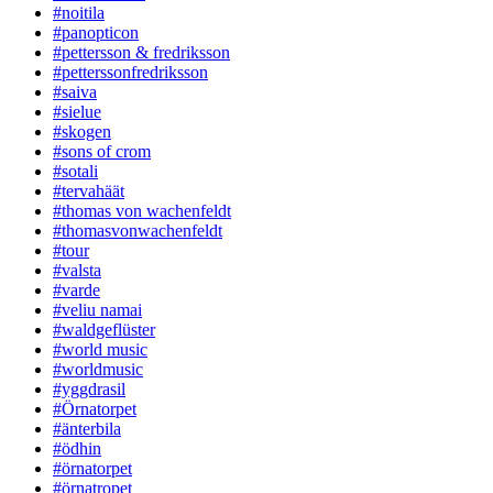
#noitila
#panopticon
#pettersson & fredriksson
#petterssonfredriksson
#saiva
#sielue
#skogen
#sons of crom
#sotali
#tervahäät
#thomas von wachenfeldt
#thomasvonwachenfeldt
#tour
#valsta
#varde
#veliu namai
#waldgeflüster
#world music
#worldmusic
#yggdrasil
#Örnatorpet
#änterbila
#ödhin
#örnatorpet
#örnatropet