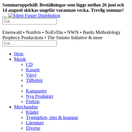
Sommaruppehåll: Beställningar som läggs mellan 26 juni och
14 augusti skickas ungefär varannan vecka. Trevlig sommar!
Swedish mailorder & curated music distribution
Eisenwald • Nordvis • NoEvDia • NWN • Bardo Methodology
Prophecy Productions • The Sinister Initiative & more
Hem
Musik
CD
Kassett
Vinyl
Tillbehör
Kampanjer
Nya Produkter
Förköp
Merchandise
Kläder
Tygmärken, pins & knappar
Literature
Diverse