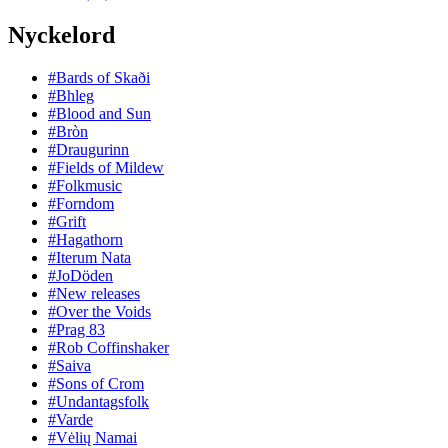
Nyckelord
#Bards of Skaði
#Bhleg
#Blood and Sun
#Bròn
#Draugurinn
#Fields of Mildew
#Folkmusic
#Forndom
#Grift
#Hagathorn
#Iterum Nata
#JoDöden
#New releases
#Over the Voids
#Prag 83
#Rob Coffinshaker
#Saiva
#Sons of Crom
#Undantagsfolk
#Varde
#Vėlių Namai