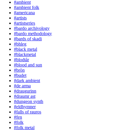
#ambient
#ambient folk
#americana
#artists
#artistseries
#bardo archivology
#bardo methodology
#bards of skadi
#bhleg
#black metal
#blackmetal
#blodtår
#blood and sun
#bròn
#budet
#dark ambient
#de arma
#draugurinn
#draumr ast
#dungeon synth
#eldhymner
#falls of rauros
#fen
#folk
#folk metal