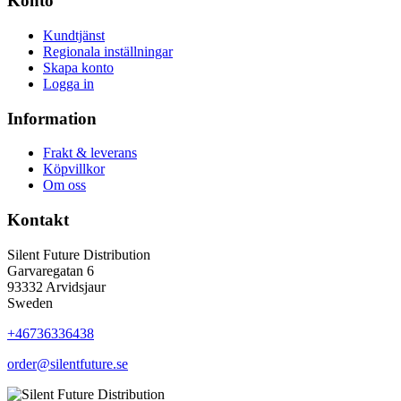
Konto
Kundtjänst
Regionala inställningar
Skapa konto
Logga in
Information
Frakt & leverans
Köpvillkor
Om oss
Kontakt
Silent Future Distribution
Garvaregatan 6
93332 Arvidsjaur
Sweden
+46736336438
order@silentfuture.se