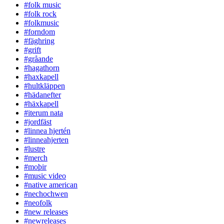
#folk music
#folk rock
#folkmusic
#forndom
#fäghring
#grift
#gråande
#hagathorn
#haxkapell
#hultkläppen
#hädanefter
#häxkapell
#iterum nata
#jordfäst
#linnea hjertén
#linneahjerten
#lustre
#merch
#moþir
#music video
#native american
#nechochwen
#neofolk
#new releases
#newreleases