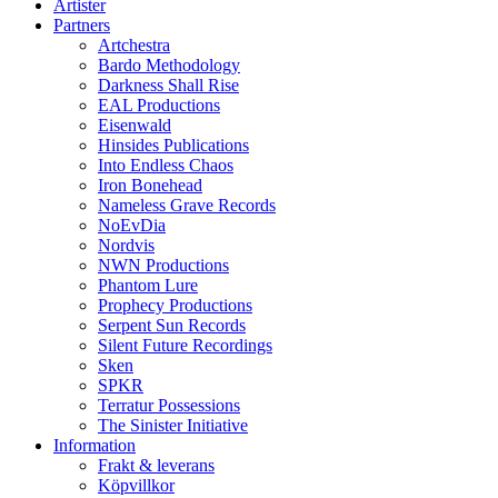
Artister
Partners
Artchestra
Bardo Methodology
Darkness Shall Rise
EAL Productions
Eisenwald
Hinsides Publications
Into Endless Chaos
Iron Bonehead
Nameless Grave Records
NoEvDia
Nordvis
NWN Productions
Phantom Lure
Prophecy Productions
Serpent Sun Records
Silent Future Recordings
Sken
SPKR
Terratur Possessions
The Sinister Initiative
Information
Frakt & leverans
Köpvillkor