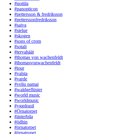
#noitila
#panopticon
#pettersson & fredriksson
#petterssonfredriksson
#saiva
#sielue
#skogen
#sons of crom
#sotali
#tervahäät
#thomas von wachenfeldt
#thomasvonwachenfeldt
#tour
#valsta
#varde
#veliu namai
#waldgeflüster
#world music
#worldmusic
#yggdrasil
#Örnatorpet
#änterbila
#ödhin
#örnatorpet
#örnatropet