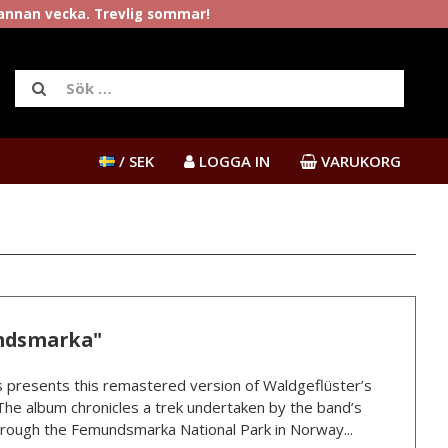
rannan vecka. Trevlig sommar!
/ SEK
LOGGA IN
VARUKORG
undsmarka"
is presents this remastered version of Waldgeflüster’s
The album chronicles a trek undertaken by the band’s
hrough the Femundsmarka National Park in Norway...