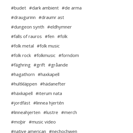
#budet
#dark ambient
#de arma
#draugurinn
#draumr ast
#dungeon synth
#eldhymner
#falls of rauros
#fen
#folk
#folk metal
#folk music
#folk rock
#folkmusic
#forndom
#fäghring
#grift
#gråande
#hagathorn
#haxkapell
#hultkläppen
#hädanefter
#häxkapell
#iterum nata
#jordfäst
#linnea hjertén
#linneahjerten
#lustre
#merch
#moþir
#music video
#native american
#nechochwen