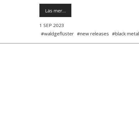
Läs mer…
1 SEP 2023
#waldgeflüster
#new releases
#black metal