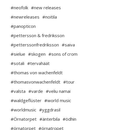
#neofolk
#new releases
#newreleases
#noitila
#panopticon
#pettersson & fredriksson
#petterssonfredriksson
#saiva
#sielue
#skogen
#sons of crom
#sotali
#tervahäät
#thomas von wachenfeldt
#thomasvonwachenfeldt
#tour
#valsta
#varde
#veliu namai
#waldgeflüster
#world music
#worldmusic
#yggdrasil
#Örnatorpet
#änterbila
#ödhin
#örnatorpet
#örnatropet