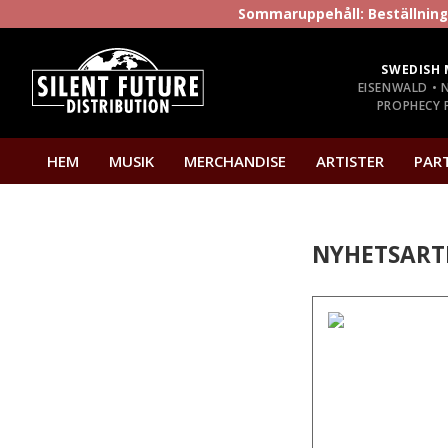
Sommaruppehåll: Beställninga
SWEDISH 
EISENWALD • 
PROPHECY P
HEM
MUSIK
MERCHANDISE
ARTISTER
PAR
NYHETSART