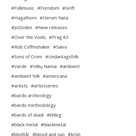
#Folkmusic
#Forndom
#Grift
#Hagathorn
#Iterum Nata
#JoDöden
#New releases
#Over the Voids
#Prag 83
#Rob Coffinshaker
#Saiva
#Sons of Crom
#Undantagsfolk
#Varde
#Vėlių Namai
#ambient
#ambient folk
#americana
#artists
#artistseries
#bardo archivology
#bardo methodology
#bards of skadi
#bhleg
#black metal
#blackmetal
#blodtår
#blood and sun
#bròn