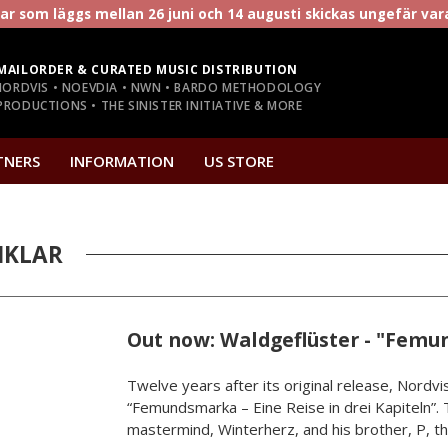
r som läggs mellan 26 juni och 14 augusti skickas ungefär va
MAILORDER & CURATED MUSIC DISTRIBUTION
NORDVIS • NOEVDIA • NWN • BARDO METHODOLOGY
RODUCTIONS • THE SINISTER INITIATIVE & MORE
TNERS
INFORMATION
US STORE
IKLAR
Out now: Waldgeflüster - "Fem
Twelve years after its original release, Nordv
“Femundsmarka – Eine Reise in drei Kapiteln”. 
mastermind, Winterherz, and his brother, P, t