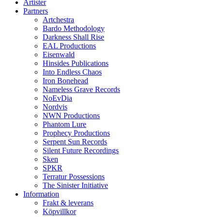
Artister
Partners
Artchestra
Bardo Methodology
Darkness Shall Rise
EAL Productions
Eisenwald
Hinsides Publications
Into Endless Chaos
Iron Bonehead
Nameless Grave Records
NoEvDia
Nordvis
NWN Productions
Phantom Lure
Prophecy Productions
Serpent Sun Records
Silent Future Recordings
Sken
SPKR
Terratur Possessions
The Sinister Initiative
Information
Frakt & leverans
Köpvillkor