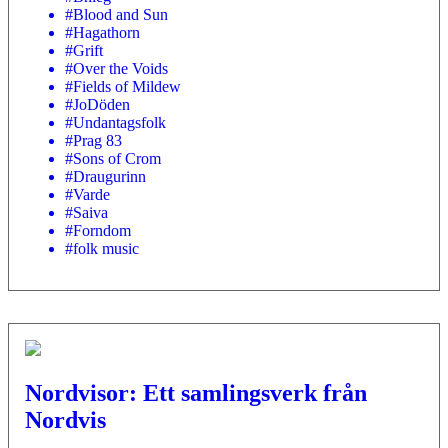
#Blood and Sun
#Hagathorn
#Grift
#Over the Voids
#Fields of Mildew
#JoDöden
#Undantagsfolk
#Prag 83
#Sons of Crom
#Draugurinn
#Varde
#Saiva
#Forndom
#folk music
Nordvisor: Ett samlingsverk från
Nordvis