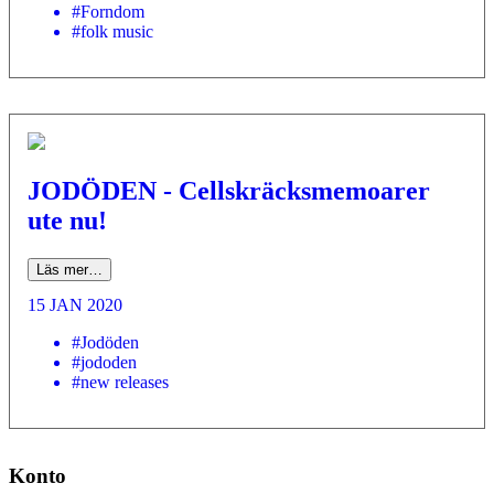
#Forndom
#folk music
JODÖDEN - Cellskräcksmemoarer
ute nu!
Läs mer…
15 JAN 2020
#Jodöden
#jododen
#new releases
Konto