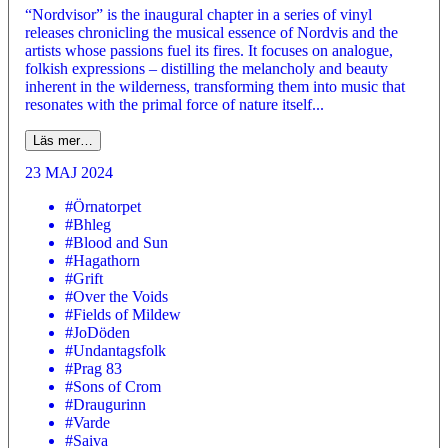
“Nordvisor” is the inaugural chapter in a series of vinyl
releases chronicling the musical essence of Nordvis and the
artists whose passions fuel its fires. It focuses on analogue,
folkish expressions – distilling the melancholy and beauty
inherent in the wilderness, transforming them into music that
resonates with the primal force of nature itself...
Läs mer…
23 MAJ 2024
#Örnatorpet
#Bhleg
#Blood and Sun
#Hagathorn
#Grift
#Over the Voids
#Fields of Mildew
#JoDöden
#Undantagsfolk
#Prag 83
#Sons of Crom
#Draugurinn
#Varde
#Saiva