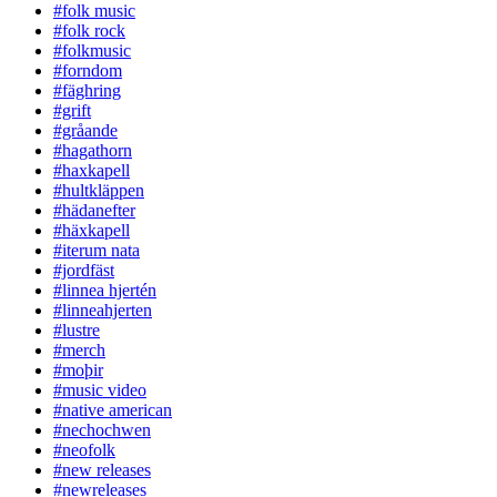
#folk music
#folk rock
#folkmusic
#forndom
#fäghring
#grift
#gråande
#hagathorn
#haxkapell
#hultkläppen
#hädanefter
#häxkapell
#iterum nata
#jordfäst
#linnea hjertén
#linneahjerten
#lustre
#merch
#moþir
#music video
#native american
#nechochwen
#neofolk
#new releases
#newreleases