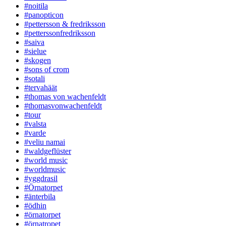
#noitila
#panopticon
#pettersson & fredriksson
#petterssonfredriksson
#saiva
#sielue
#skogen
#sons of crom
#sotali
#tervahäät
#thomas von wachenfeldt
#thomasvonwachenfeldt
#tour
#valsta
#varde
#veliu namai
#waldgeflüster
#world music
#worldmusic
#yggdrasil
#Örnatorpet
#änterbila
#ödhin
#örnatorpet
#örnatropet