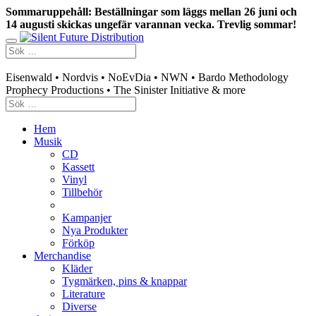
Sommaruppehåll: Beställningar som läggs mellan 26 juni och
14 augusti skickas ungefär varannan vecka. Trevlig sommar!
Swedish mailorder & curated music distribution
Eisenwald • Nordvis • NoEvDia • NWN • Bardo Methodology
Prophecy Productions • The Sinister Initiative & more
Hem
Musik
CD
Kassett
Vinyl
Tillbehör
Kampanjer
Nya Produkter
Förköp
Merchandise
Kläder
Tygmärken, pins & knappar
Literature
Diverse