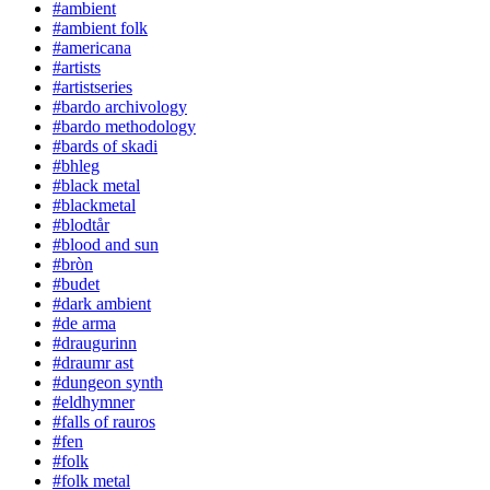
#ambient
#ambient folk
#americana
#artists
#artistseries
#bardo archivology
#bardo methodology
#bards of skadi
#bhleg
#black metal
#blackmetal
#blodtår
#blood and sun
#bròn
#budet
#dark ambient
#de arma
#draugurinn
#draumr ast
#dungeon synth
#eldhymner
#falls of rauros
#fen
#folk
#folk metal