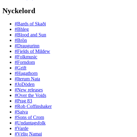
Nyckelord
#Bards of Skaði
#Bhleg
#Blood and Sun
#Bròn
#Draugurinn
#Fields of Mildew
#Folkmusic
#Forndom
#Grift
#Hagathorn
#Iterum Nata
#JoDöden
#New releases
#Over the Voids
#Prag 83
#Rob Coffinshaker
#Saiva
#Sons of Crom
#Undantagsfolk
#Varde
#Vėlių Namai