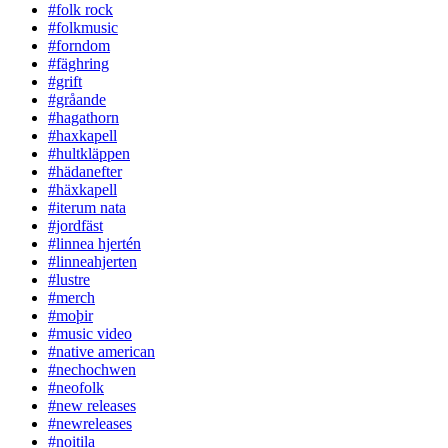
#folk rock
#folkmusic
#forndom
#fäghring
#grift
#gråande
#hagathorn
#haxkapell
#hultkläppen
#hädanefter
#häxkapell
#iterum nata
#jordfäst
#linnea hjertén
#linneahjerten
#lustre
#merch
#moþir
#music video
#native american
#nechochwen
#neofolk
#new releases
#newreleases
#noitila