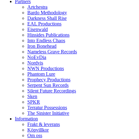
Partners
Artchestra
Bardo Methodology
Darkness Shall Rise
EAL Productions
Eisenwald
Hinsides Publications
Into Endless Chaos
Iron Bonehead
Nameless Grave Records
NoEvDia
Nordvis
NWN Productions
Phantom Lure
Prophecy Productions
Serpent Sun Records
Silent Future Recordings
Sken
SPKR
Terratur Possessions
The Sinister Initiative
Information
Frakt & leverans
Köpvillkor
Om oss