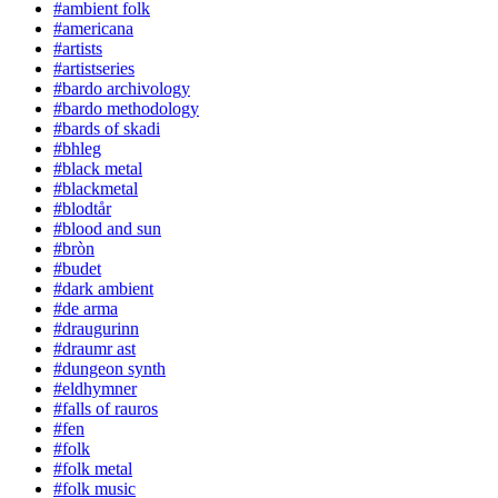
#ambient folk
#americana
#artists
#artistseries
#bardo archivology
#bardo methodology
#bards of skadi
#bhleg
#black metal
#blackmetal
#blodtår
#blood and sun
#bròn
#budet
#dark ambient
#de arma
#draugurinn
#draumr ast
#dungeon synth
#eldhymner
#falls of rauros
#fen
#folk
#folk metal
#folk music