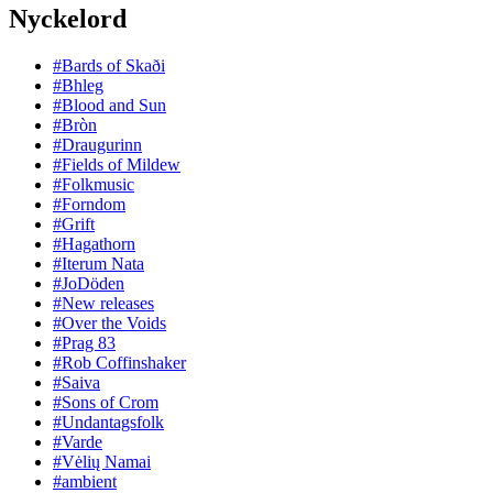
Nyckelord
#Bards of Skaði
#Bhleg
#Blood and Sun
#Bròn
#Draugurinn
#Fields of Mildew
#Folkmusic
#Forndom
#Grift
#Hagathorn
#Iterum Nata
#JoDöden
#New releases
#Over the Voids
#Prag 83
#Rob Coffinshaker
#Saiva
#Sons of Crom
#Undantagsfolk
#Varde
#Vėlių Namai
#ambient