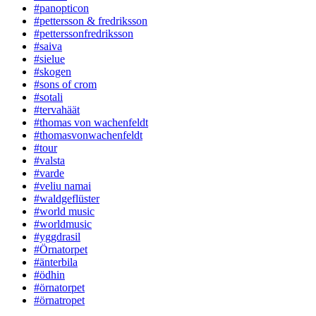
#panopticon
#pettersson & fredriksson
#petterssonfredriksson
#saiva
#sielue
#skogen
#sons of crom
#sotali
#tervahäät
#thomas von wachenfeldt
#thomasvonwachenfeldt
#tour
#valsta
#varde
#veliu namai
#waldgeflüster
#world music
#worldmusic
#yggdrasil
#Örnatorpet
#änterbila
#ödhin
#örnatorpet
#örnatropet