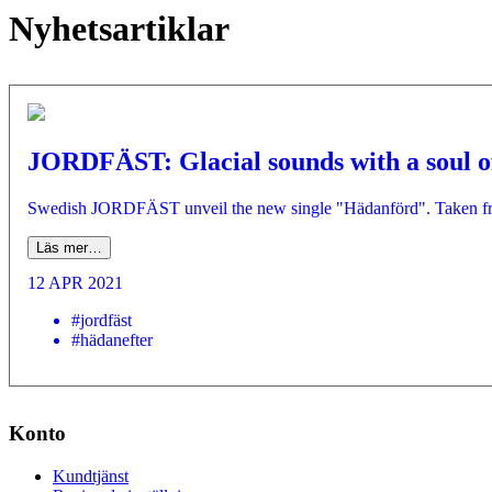
Nyhetsartiklar
JORDFÄST: Glacial sounds with a soul of
Swedish JORDFÄST unveil the new single "Hädanförd". Taken from
Läs mer…
12 APR 2021
#jordfäst
#hädanefter
Konto
Kundtjänst