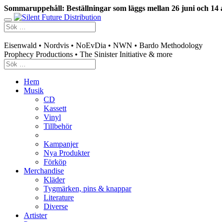
Sommaruppehåll: Beställningar som läggs mellan 26 juni och 14 
Swedish mailorder & curated music distribution
Eisenwald • Nordvis • NoEvDia • NWN • Bardo Methodology
Prophecy Productions • The Sinister Initiative & more
Hem
Musik
CD
Kassett
Vinyl
Tillbehör
Kampanjer
Nya Produkter
Förköp
Merchandise
Kläder
Tygmärken, pins & knappar
Literature
Diverse
Artister