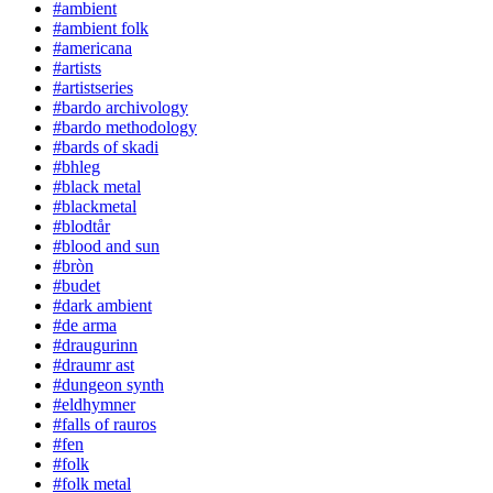
#ambient
#ambient folk
#americana
#artists
#artistseries
#bardo archivology
#bardo methodology
#bards of skadi
#bhleg
#black metal
#blackmetal
#blodtår
#blood and sun
#bròn
#budet
#dark ambient
#de arma
#draugurinn
#draumr ast
#dungeon synth
#eldhymner
#falls of rauros
#fen
#folk
#folk metal