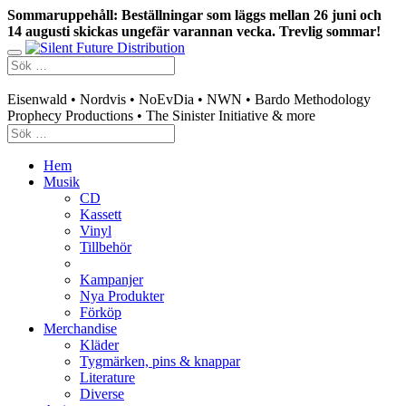
Sommaruppehåll: Beställningar som läggs mellan 26 juni och
14 augusti skickas ungefär varannan vecka. Trevlig sommar!
Swedish mailorder & curated music distribution
Eisenwald • Nordvis • NoEvDia • NWN • Bardo Methodology
Prophecy Productions • The Sinister Initiative & more
Hem
Musik
CD
Kassett
Vinyl
Tillbehör
Kampanjer
Nya Produkter
Förköp
Merchandise
Kläder
Tygmärken, pins & knappar
Literature
Diverse