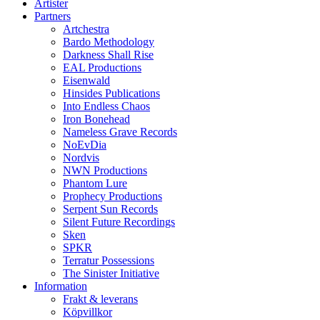
Artister
Partners
Artchestra
Bardo Methodology
Darkness Shall Rise
EAL Productions
Eisenwald
Hinsides Publications
Into Endless Chaos
Iron Bonehead
Nameless Grave Records
NoEvDia
Nordvis
NWN Productions
Phantom Lure
Prophecy Productions
Serpent Sun Records
Silent Future Recordings
Sken
SPKR
Terratur Possessions
The Sinister Initiative
Information
Frakt & leverans
Köpvillkor