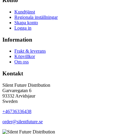
Konto
Kundtjänst
Regionala inställningar
Skapa konto
Logga in
Information
Frakt & leverans
Köpvillkor
Om oss
Kontakt
Silent Future Distribution
Garvaregatan 6
93332 Arvidsjaur
Sweden
+46736336438
order@silentfuture.se