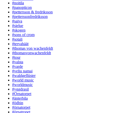
#noitila
#panopticon
#pettersson & fredriksson
#petterssonfredriksson
#saiva
#sielue
#skogen
#sons of crom
#sotali
#tervahäät
#thomas von wachenfeldt
#thomasvonwachenfeldt
#tour
#valsta
#varde
#veliu namai
#waldgeflüster
#world music
#worldmusic
#yggdrasil
#Örnatorpet
#änterbila
#ödhin
#örnatorpet
#örnatropet