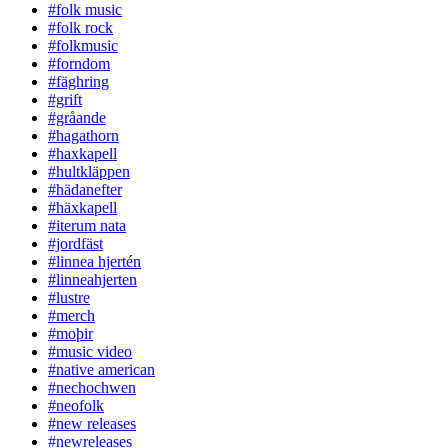
#folk music
#folk rock
#folkmusic
#forndom
#fäghring
#grift
#gråande
#hagathorn
#haxkapell
#hultkläppen
#hädanefter
#häxkapell
#iterum nata
#jordfäst
#linnea hjertén
#linneahjerten
#lustre
#merch
#moþir
#music video
#native american
#nechochwen
#neofolk
#new releases
#newreleases