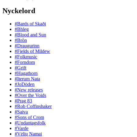
Nyckelord
#Bards of Skaði
#Bhleg
#Blood and Sun
#Bròn
#Draugurinn
#Fields of Mildew
#Folkmusic
#Forndom
#Grift
#Hagathorn
#Iterum Nata
#JoDöden
#New releases
#Over the Voids
#Prag 83
#Rob Coffinshaker
#Saiva
#Sons of Crom
#Undantagsfolk
#Varde
#Vėlių Namai