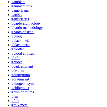
#ambient
#ambient folk
#americana
#artists
#artistseries
#bardo archivology
#bardo methodology
#bards of skadi
#bhleg
#black metal
#blackmetal
#blodtår
#blood and sun
#bròn
#budet
#dark ambient
#de arma
#draugurinn
#draumr ast
#dungeon synth
#eldhymner
#falls of rauros
#fen
#folk
#folk metal