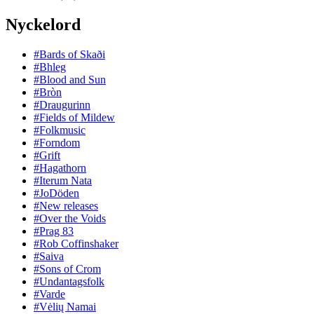
Nyckelord
#Bards of Skaði
#Bhleg
#Blood and Sun
#Bròn
#Draugurinn
#Fields of Mildew
#Folkmusic
#Forndom
#Grift
#Hagathorn
#Iterum Nata
#JoDöden
#New releases
#Over the Voids
#Prag 83
#Rob Coffinshaker
#Saiva
#Sons of Crom
#Undantagsfolk
#Varde
#Vėlių Namai