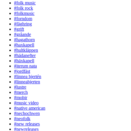
#folk music
#folk rock
#folkmusic
#forndom
#fäghring
#grift
#gråande
#hagathorn
#haxkapell
#hultkläppen
#hädanefter
#häxkapell
#iterum nata
#jordfäst
#linnea hjertén
#linneahjerten
#lustre
#merch
#moþir
#music video
#native american
#nechochwen
#neofolk
#new releases
#newreleases