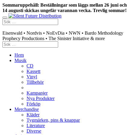
Sommaruppehåll: Beställningar som läggs mellan 26 juni och
14 augusti skickas ungefär varannan vecka. Trevlig sommar!
Swedish mailorder & curated music distribution
Eisenwald • Nordvis • NoEvDia • NWN • Bardo Methodology
Prophecy Productions • The Sinister Initiative & more
Hem
Musik
CD
Kassett
Vinyl
Tillbehör
Kampanjer
Nya Produkter
Förköp
Merchandise
Kläder
Tygmärken, pins & knappar
Literature
Diverse