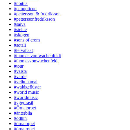
#noitila
#panopticon
#pettersson & fredriksson
#petterssonfredriksson
#saiva
#sielue
#skogen
#sons of crom
#sotali
#tervahäät
#thomas von wachenfeldt
#thomasvonwachenfeldt
#tour
#valsta
#varde
#veliu namai
#waldgeflüster
#world music
#worldmusic
#yggdrasil
#Örnatorpet
#änterbila
#ödhin
#örnatorpet
#örnatropet