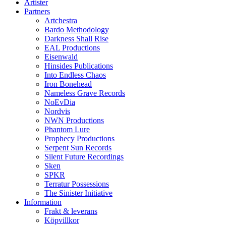
Artister
Partners
Artchestra
Bardo Methodology
Darkness Shall Rise
EAL Productions
Eisenwald
Hinsides Publications
Into Endless Chaos
Iron Bonehead
Nameless Grave Records
NoEvDia
Nordvis
NWN Productions
Phantom Lure
Prophecy Productions
Serpent Sun Records
Silent Future Recordings
Sken
SPKR
Terratur Possessions
The Sinister Initiative
Information
Frakt & leverans
Köpvillkor