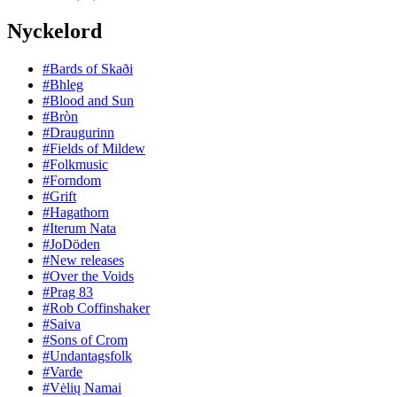
Nyckelord
#Bards of Skaði
#Bhleg
#Blood and Sun
#Bròn
#Draugurinn
#Fields of Mildew
#Folkmusic
#Forndom
#Grift
#Hagathorn
#Iterum Nata
#JoDöden
#New releases
#Over the Voids
#Prag 83
#Rob Coffinshaker
#Saiva
#Sons of Crom
#Undantagsfolk
#Varde
#Vėlių Namai