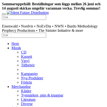
Sommaruppehåll: Beställningar som läggs mellan 26 juni och
14 augusti skickas ungefär varannan vecka. Trevlig sommar!
Swedish mailorder & curated music distribution
Eisenwald • Nordvis • NoEvDia • NWN • Bardo Methodology
Prophecy Productions • The Sinister Initiative & more
Hem
Musik
CD
Kassett
Vinyl
Tillbehör
Kampanjer
Nya Produkter
Förköp
Merchandise
Kläder
Tygmärken, pins & knappar
Literature
Diverse