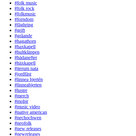
#folk music
#folk rock
#folkmusic
#forndom
#fäghring
#grift
#gråande
#hagathorn
#haxkapell
#hultkläppen
#hädanefter
#häxkapell
#iterum nata
#jordfäst
#linnea hjertén
#linneahjerten
#lustre
#merch
#moþir
#music video
#native american
#nechochwen
#neofolk
#new releases
#newreleases