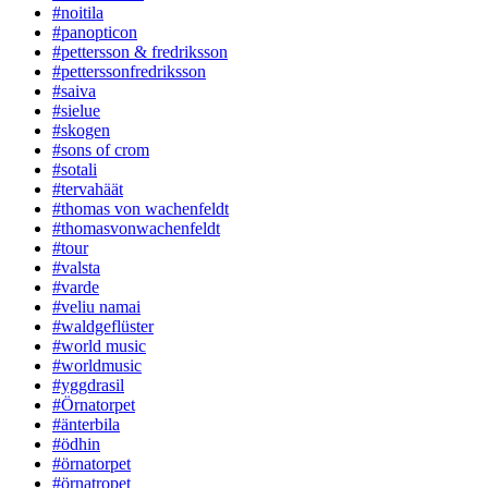
#noitila
#panopticon
#pettersson & fredriksson
#petterssonfredriksson
#saiva
#sielue
#skogen
#sons of crom
#sotali
#tervahäät
#thomas von wachenfeldt
#thomasvonwachenfeldt
#tour
#valsta
#varde
#veliu namai
#waldgeflüster
#world music
#worldmusic
#yggdrasil
#Örnatorpet
#änterbila
#ödhin
#örnatorpet
#örnatropet