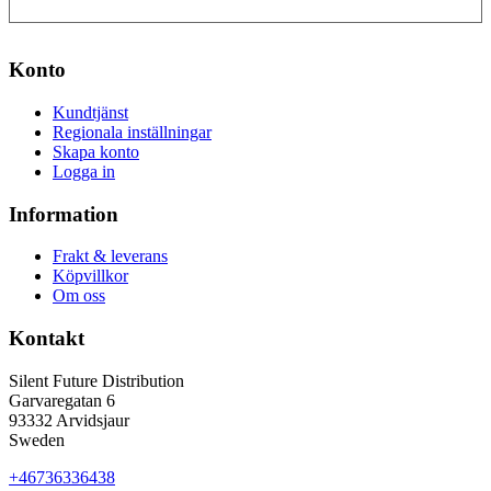
Konto
Kundtjänst
Regionala inställningar
Skapa konto
Logga in
Information
Frakt & leverans
Köpvillkor
Om oss
Kontakt
Silent Future Distribution
Garvaregatan 6
93332 Arvidsjaur
Sweden
+46736336438