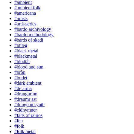
#ambient
#ambient folk
#americana
#artists
#artistseries
#bardo archivology
#bardo methodology
#bards of skadi
#bhleg
#black metal
#blackmetal
#blodtår
#blood and sun
#bròn
#budet
#dark ambient
#de arma
#draugurinn
#draumr ast
#dungeon synth
#eldhymner
#falls of rauros
#fen
#folk
#folk metal