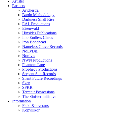
Artister
Partners
Artchestra
Bardo Methodology
Darkness Shall Rise
EAL Productions
Eisenwald
Hinsides Publications
Into Endless Chaos
Iron Bonehead
Nameless Grave Records
NoEvDia
Nordvis
NWN Productions
Phantom Lure
Prophecy Productions
Serpent Sun Records
Silent Future Recordings
Sken
SPKR
Terratur Possessions
The Sinister Initiative
Information
Frakt & leverans
Köpvillkor