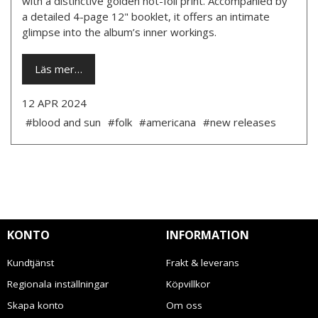
with a distinctive golden hot-foil print. Accompanied by
a detailed 4-page 12" booklet, it offers an intimate
glimpse into the album’s inner workings.
Läs mer…
12 APR 2024
#blood and sun
#folk
#americana
#new releases
KONTO
INFORMATION
Kundtjänst
Frakt & leverans
Regionala inställningar
Köpvillkor
Skapa konto
Om oss