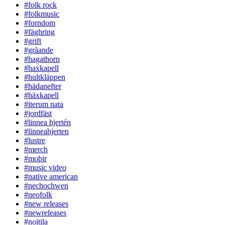
#folk rock
#folkmusic
#forndom
#fäghring
#grift
#gråande
#hagathorn
#haxkapell
#hultkläppen
#hädanefter
#häxkapell
#iterum nata
#jordfäst
#linnea hjertén
#linneahjerten
#lustre
#merch
#moþir
#music video
#native american
#nechochwen
#neofolk
#new releases
#newreleases
#noitila