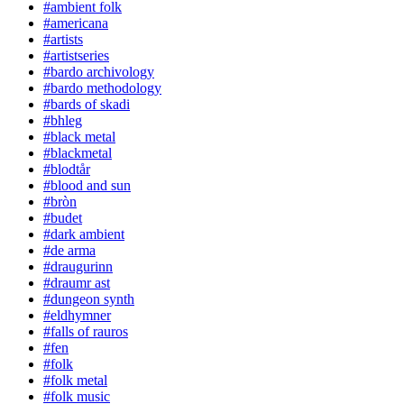
#ambient folk
#americana
#artists
#artistseries
#bardo archivology
#bardo methodology
#bards of skadi
#bhleg
#black metal
#blackmetal
#blodtår
#blood and sun
#bròn
#budet
#dark ambient
#de arma
#draugurinn
#draumr ast
#dungeon synth
#eldhymner
#falls of rauros
#fen
#folk
#folk metal
#folk music