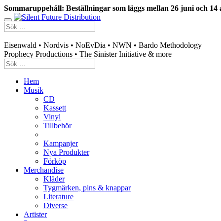
Sommaruppehåll: Beställningar som läggs mellan 26 juni och 14 
Swedish mailorder & curated music distribution
Eisenwald • Nordvis • NoEvDia • NWN • Bardo Methodology
Prophecy Productions • The Sinister Initiative & more
Hem
Musik
CD
Kassett
Vinyl
Tillbehör
Kampanjer
Nya Produkter
Förköp
Merchandise
Kläder
Tygmärken, pins & knappar
Literature
Diverse
Artister