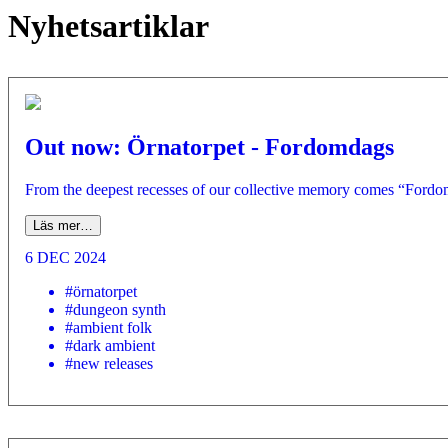
Nyhetsartiklar
Out now: Örnatorpet - Fordomdags
From the deepest recesses of our collective memory comes “Fordomda
Läs mer…
6 DEC 2024
#örnatorpet
#dungeon synth
#ambient folk
#dark ambient
#new releases