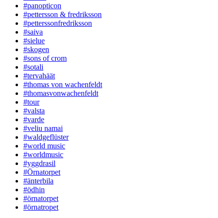
#panopticon
#pettersson & fredriksson
#petterssonfredriksson
#saiva
#sielue
#skogen
#sons of crom
#sotali
#tervahäät
#thomas von wachenfeldt
#thomasvonwachenfeldt
#tour
#valsta
#varde
#veliu namai
#waldgeflüster
#world music
#worldmusic
#yggdrasil
#Örnatorpet
#änterbila
#ödhin
#örnatorpet
#örnatropet