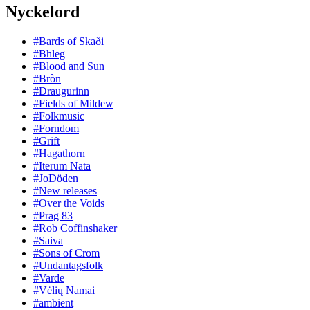
Nyckelord
#Bards of Skaði
#Bhleg
#Blood and Sun
#Bròn
#Draugurinn
#Fields of Mildew
#Folkmusic
#Forndom
#Grift
#Hagathorn
#Iterum Nata
#JoDöden
#New releases
#Over the Voids
#Prag 83
#Rob Coffinshaker
#Saiva
#Sons of Crom
#Undantagsfolk
#Varde
#Vėlių Namai
#ambient