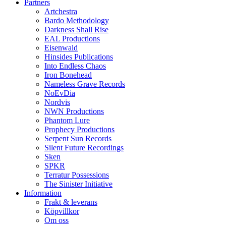
Partners
Artchestra
Bardo Methodology
Darkness Shall Rise
EAL Productions
Eisenwald
Hinsides Publications
Into Endless Chaos
Iron Bonehead
Nameless Grave Records
NoEvDia
Nordvis
NWN Productions
Phantom Lure
Prophecy Productions
Serpent Sun Records
Silent Future Recordings
Sken
SPKR
Terratur Possessions
The Sinister Initiative
Information
Frakt & leverans
Köpvillkor
Om oss