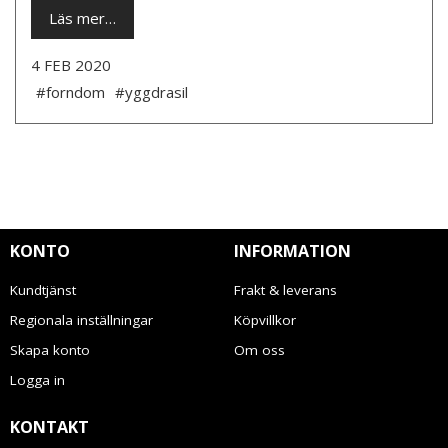
Läs mer…
4 FEB 2020
#forndom
#yggdrasil
KONTO
INFORMATION
Kundtjänst
Frakt & leverans
Regionala inställningar
Köpvillkor
Skapa konto
Om oss
Logga in
KONTAKT