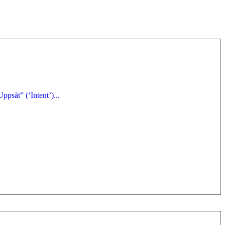
psåt” (‘Intent’)...