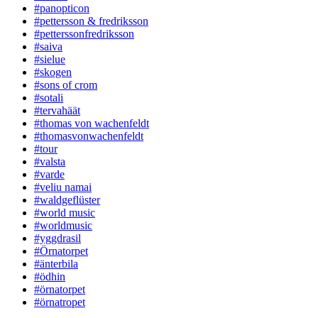
#panopticon
#pettersson & fredriksson
#petterssonfredriksson
#saiva
#sielue
#skogen
#sons of crom
#sotali
#tervahäät
#thomas von wachenfeldt
#thomasvonwachenfeldt
#tour
#valsta
#varde
#veliu namai
#waldgeflüster
#world music
#worldmusic
#yggdrasil
#Örnatorpet
#änterbila
#ödhin
#örnatorpet
#örnatropet