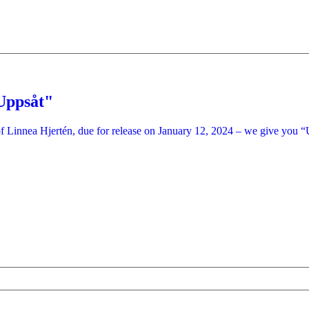
"Uppsåt"
of Linnea Hjertén, due for release on January 12, 2024 – we give you “Up