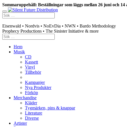
Sommaruppehåll: Beställningar som läggs mellan 26 juni och 14 
Swedish mailorder & curated music distribution
Eisenwald • Nordvis • NoEvDia • NWN • Bardo Methodology
Prophecy Productions • The Sinister Initiative & more
Hem
Musik
CD
Kassett
Vinyl
Tillbehör
Kampanjer
Nya Produkter
Förköp
Merchandise
Kläder
Tygmärken, pins & knappar
Literature
Diverse
Artister