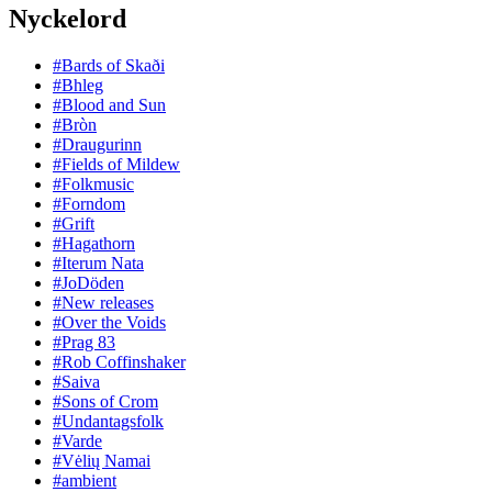
Nyckelord
#Bards of Skaði
#Bhleg
#Blood and Sun
#Bròn
#Draugurinn
#Fields of Mildew
#Folkmusic
#Forndom
#Grift
#Hagathorn
#Iterum Nata
#JoDöden
#New releases
#Over the Voids
#Prag 83
#Rob Coffinshaker
#Saiva
#Sons of Crom
#Undantagsfolk
#Varde
#Vėlių Namai
#ambient