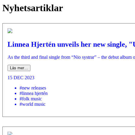
Nyhetsartiklar
Linnea Hjertén unveils her new single, 
As the third and final single from “Nio systrar” – the debut album 
Läs mer…
15 DEC 2023
#new releases
#linnea hjertén
#folk music
#world music