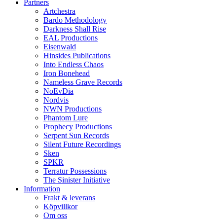
Partners
Artchestra
Bardo Methodology
Darkness Shall Rise
EAL Productions
Eisenwald
Hinsides Publications
Into Endless Chaos
Iron Bonehead
Nameless Grave Records
NoEvDia
Nordvis
NWN Productions
Phantom Lure
Prophecy Productions
Serpent Sun Records
Silent Future Recordings
Sken
SPKR
Terratur Possessions
The Sinister Initiative
Information
Frakt & leverans
Köpvillkor
Om oss