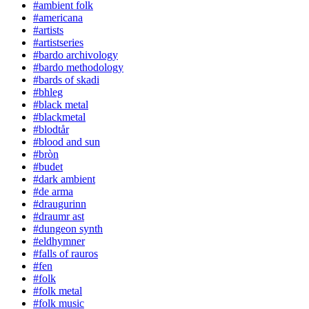
#ambient folk
#americana
#artists
#artistseries
#bardo archivology
#bardo methodology
#bards of skadi
#bhleg
#black metal
#blackmetal
#blodtår
#blood and sun
#bròn
#budet
#dark ambient
#de arma
#draugurinn
#draumr ast
#dungeon synth
#eldhymner
#falls of rauros
#fen
#folk
#folk metal
#folk music