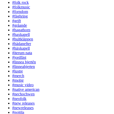
#folk rock
#folkmusic
#forndom
#fäghring
#grift
#gråande
#hagathorn
#haxkapell
#hultkläppen
#hädanefter
#häxkapell
#iterum nata
#jordfäst
#linnea hjertén
#linneahjerten
#lustre
#merch
#moþir
#music video
#native american
#nechochwen
#neofolk
#new releases
#newreleases
#noitila