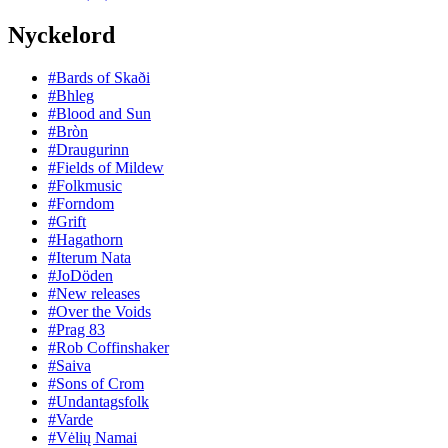
Nyckelord
#Bards of Skaði
#Bhleg
#Blood and Sun
#Bròn
#Draugurinn
#Fields of Mildew
#Folkmusic
#Forndom
#Grift
#Hagathorn
#Iterum Nata
#JoDöden
#New releases
#Over the Voids
#Prag 83
#Rob Coffinshaker
#Saiva
#Sons of Crom
#Undantagsfolk
#Varde
#Vėlių Namai