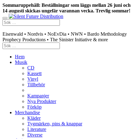
Sommaruppehåll: Beställningar som läggs mellan 26 juni och
14 augusti skickas ungefär varannan vecka. Trevlig sommar!
Swedish mailorder & curated music distribution
Eisenwald • Nordvis • NoEvDia • NWN • Bardo Methodology
Prophecy Productions • The Sinister Initiative & more
Hem
Musik
CD
Kassett
Vinyl
Tillbehör
Kampanjer
Nya Produkter
Förköp
Merchandise
Kläder
Tygmärken, pins & knappar
Literature
Diverse