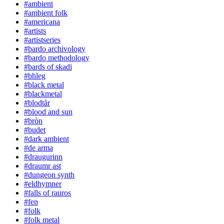
#ambient
#ambient folk
#americana
#artists
#artistseries
#bardo archivology
#bardo methodology
#bards of skadi
#bhleg
#black metal
#blackmetal
#blodtår
#blood and sun
#bròn
#budet
#dark ambient
#de arma
#draugurinn
#draumr ast
#dungeon synth
#eldhymner
#falls of rauros
#fen
#folk
#folk metal