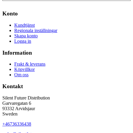
Konto
Kundtjänst
Regionala inställningar
Skapa konto
Logga in
Information
Frakt & leverans
Köpvillkor
Om oss
Kontakt
Silent Future Distribution
Garvaregatan 6
93332 Arvidsjaur
Sweden
+46736336438