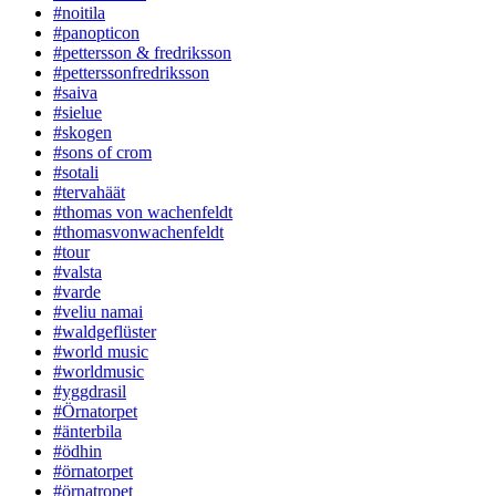
#noitila
#panopticon
#pettersson & fredriksson
#petterssonfredriksson
#saiva
#sielue
#skogen
#sons of crom
#sotali
#tervahäät
#thomas von wachenfeldt
#thomasvonwachenfeldt
#tour
#valsta
#varde
#veliu namai
#waldgeflüster
#world music
#worldmusic
#yggdrasil
#Örnatorpet
#änterbila
#ödhin
#örnatorpet
#örnatropet