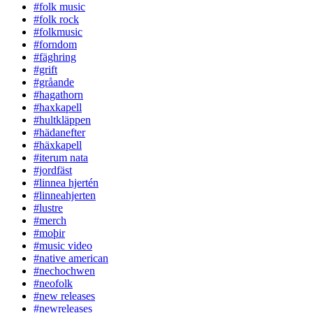
#folk music
#folk rock
#folkmusic
#forndom
#fäghring
#grift
#gråande
#hagathorn
#haxkapell
#hultkläppen
#hädanefter
#häxkapell
#iterum nata
#jordfäst
#linnea hjertén
#linneahjerten
#lustre
#merch
#moþir
#music video
#native american
#nechochwen
#neofolk
#new releases
#newreleases