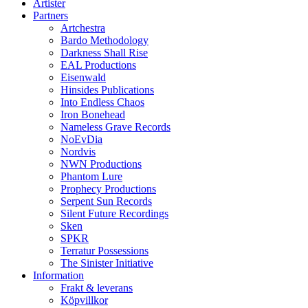
Artister
Partners
Artchestra
Bardo Methodology
Darkness Shall Rise
EAL Productions
Eisenwald
Hinsides Publications
Into Endless Chaos
Iron Bonehead
Nameless Grave Records
NoEvDia
Nordvis
NWN Productions
Phantom Lure
Prophecy Productions
Serpent Sun Records
Silent Future Recordings
Sken
SPKR
Terratur Possessions
The Sinister Initiative
Information
Frakt & leverans
Köpvillkor